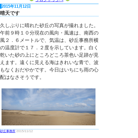
2015年11月12日
晴天です
久しぶりに晴れた砂丘の写真が撮れました。
午前９時１０分現在の風向・風速は、南西の
風２．６メートルで、気温は、砂丘事務所横
の温度計で１７．２度を示しています。白く
乾いた砂の上にところどころ茶色い足跡が見
えます。遠くに見える海はきれいな青で、波
もなくおだやかです。今日はいちにち雨の心
配はなさそうです。
砂丘事務所
2015/11/12