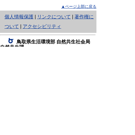
▲ページ上部に戻る
と
個人情報保護
|
リンクについて
|
著作権に
り
ついて
|
アクセシビリティ
ネ
鳥取県生活環境部 自然共生社会局
ッ
自然共生課
住所 〒680-8570
ト
鳥取県鳥取市東町1丁目220
へ
電話
0857-26-7199
ファクシミリ 0857-26-7561
の
E-mail
shizen-kyousei@pref.tottori.lg.jp
「メールでの問い合わせについてお願い」
ドメイン指定受信・拒否などの設定をされてい
る場合は、「@pref.tottori.lg.jp」からの電子メールを
受信可能な設定としてください。
鳥取砂丘レンジャー詰所
住所 〒689-0105
鳥取市福部町湯山2164-661
（一般財団法人自然公園財団鳥取支部