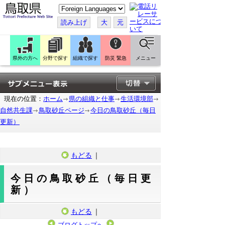
こ
の
ペ
読み上げ
大
元
ー
ジ
を
翻
訳
県外の方へ
分野で探す
組織で探す
防災 緊急
メニュー
す
る
現在の位置：
ホーム
県の組織と仕事
生活環境部
自然共生課
鳥取砂丘ページ
今日の鳥取砂丘（毎日
更新）
もどる
｜
今日の鳥取砂丘（毎日更
新）
もどる
｜
ブログトップへ