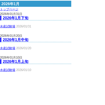
2026年1月
トップページ
2026年01月31日
2026年1月下旬
水産試験場
2026/01/31
2026年01月20日
2026年1月中旬
水産試験場
2026/01/20
2026年01月10日
2026年1月上旬
水産試験場
2026/01/10
▲ページ上部に戻る
と
個人情報保護
|
リンクについて
|
著作権に
り
ついて
|
アクセシビリティ
ネ