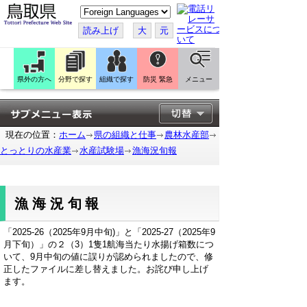
こ
の
ペ
読み上げ
大
元
ー
ジ
を
翻
訳
県外の方へ
分野で探す
組織で探す
防災 緊急
メニュー
す
る
現在の位置：
ホーム
県の組織と仕事
農林水産部
とっとりの水産業
水産試験場
漁海況旬報
漁海況旬報
「2025-26（2025年9月中旬)」と「2025-27（2025年9
月下旬）」の２（3）1隻1航海当たり水揚げ箱数につ
いて、9月中旬の値に誤りが認められましたので、修
正したファイルに差し替えました。お詫び申し上げ
ます。