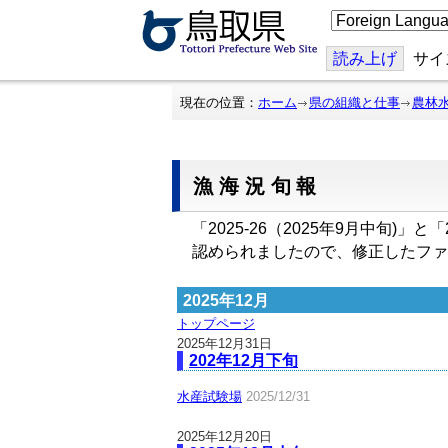
こ
の
ペ
ー
読み上げ
サイ
ジ
を
翻
現在の位置：
ホーム
県の組織と仕事
農林
訳
す
る
漁海況旬報
「2025-26（2025年9月中旬)
認められましたので、修正したファ
2025年12月
トップページ
2025年12月31日
202年12月下旬
水産試験場
2025/12/31
2025年12月20日