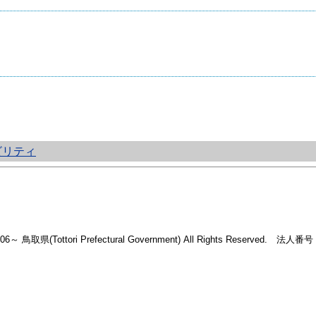
ビリティ
2006～ 鳥取県(Tottori Prefectural Government) All Rights Reserved. 法人番号