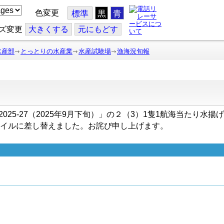
色変更
標準
黒
青
ズ変更
大
きくする
元
にもどす
水産部
とっとりの水産業
水産試験場
漁海況旬報
」と「2025-27（2025年9月下旬）」の２（3）1隻1航海当た
イルに差し替えました。お詫び申し上げます。