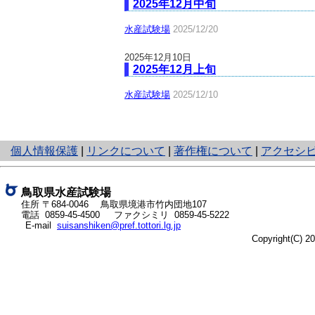
2025年12月中旬
水産試験場
2025/12/20
2025年12月10日
2025年12月上旬
水産試験場
2025/12/10
と
個人情報保護
|
リンクについて
|
著作権について
|
アクセシ
り
ネ
ッ
鳥取県水産試験場
ト
住所 〒684-0046
鳥取県境港市竹内団地107
電話
0859-45-4500
ファクシミリ 0859-45-5222
へ
E-mail
suisanshiken@pref.tottori.lg.jp
の
Copyright(C) 