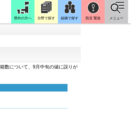
県外の方へ
分野で探す
組織で探す
防災 緊急
メニュー
り水揚げ箱数について、9月中旬の値に誤りが