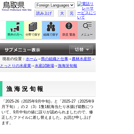
こ
の
ペ
読み上げ
大
元
ー
ジ
を
翻
訳
県外の方へ
分野で探す
組織で探す
防災 緊急
メニュー
す
る
現在の位置：
ホーム
県の組織と仕事
農林水産部
とっとりの水産業
水産試験場
漁海況旬報
漁海況旬報
「2025-26（2025年9月中旬)」と「2025-27（2025年9
月下旬）」の２（3）1隻1航海当たり水揚げ箱数につ
いて、9月中旬の値に誤りが認められましたので、修
正したファイルに差し替えました。お詫び申し上げ
ます。