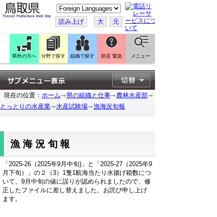
こ
の
ペ
読み上げ
大
元
ー
ジ
を
翻
訳
県外の方へ
分野で探す
組織で探す
防災 緊急
メニュー
す
る
現在の位置：
ホーム
県の組織と仕事
農林水産部
とっとりの水産業
水産試験場
漁海況旬報
漁海況旬報
「2025-26（2025年9月中旬)」と「2025-27（2025年9
月下旬）」の２（3）1隻1航海当たり水揚げ箱数につ
いて、9月中旬の値に誤りが認められましたので、修
正したファイルに差し替えました。お詫び申し上げ
ます。