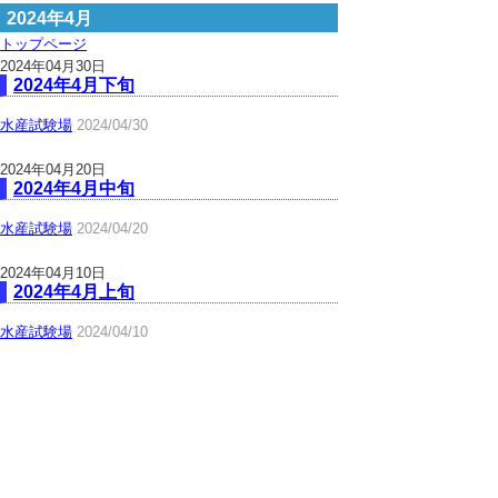
2024年4月
トップページ
2024年04月30日
2024年4月下旬
水産試験場
2024/04/30
2024年04月20日
2024年4月中旬
水産試験場
2024/04/20
2024年04月10日
2024年4月上旬
水産試験場
2024/04/10
▲ページ上部に戻る
と
個人情報保護
|
リンクについて
|
著作権に
り
ついて
|
アクセシビリティ
ネ