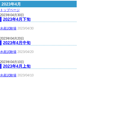
2023年4月
トップページ
2023年04月30日
2023年4月下旬
水産試験場
2023/04/30
2023年04月20日
2023年4月中旬
水産試験場
2023/04/20
2023年04月10日
2023年4月上旬
水産試験場
2023/04/10
▲ページ上部に戻る
と
個人情報保護
|
リンクについて
|
著作権に
り
ついて
|
アクセシビリティ
ネ