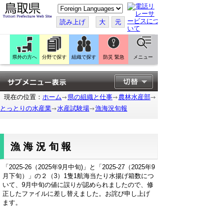
こ
の
ペ
読み上げ
大
元
ー
ジ
を
翻
訳
県外の方へ
分野で探す
組織で探す
防災 緊急
メニュー
す
る
現在の位置：
ホーム
県の組織と仕事
農林水産部
とっとりの水産業
水産試験場
漁海況旬報
漁海況旬報
「2025-26（2025年9月中旬)」と「2025-27（2025年9
月下旬）」の２（3）1隻1航海当たり水揚げ箱数につ
いて、9月中旬の値に誤りが認められましたので、修
正したファイルに差し替えました。お詫び申し上げ
ます。