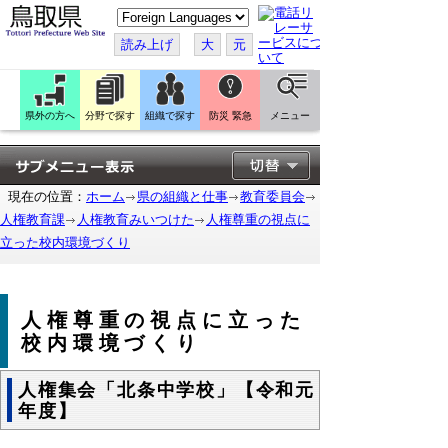
こ
の
ペ
読み上げ
大
元
ー
ジ
を
翻
訳
県外の方へ
分野で探す
組織で探す
防災 緊急
メニュー
す
る
現在の位置：
ホーム
県の組織と仕事
教育委員会
人権教育課
人権教育みいつけた
人権尊重の視点に
立った校内環境づくり
人権尊重の視点に立った
校内環境づくり
人権集会「北条中学校」【令和元
年度】