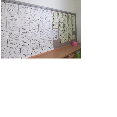
掲示のしかたを工夫しました。一人一人の
作品や学習の成果等をクラスのみんなが共有
できるようにしました。
自分のクラス、ク
ラスの仲間という意識
が育ちます。
前のページ
▲ページ上部に戻る
と
個人情報保護
|
リンクについて
|
著作権に