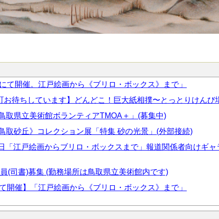
】にて開催。江戸絵画から《ブリロ・ボックス》まで」
谷町お待ちしています】どんどこ！巨⼤紙相撲〜とっとりけんび場
「鳥取県立美術館ボランティアTMOA＋」(募集中)
清《鳥取砂丘》コレクション展「特集 砂の光景」(外部接続)
 2月27日「江戸絵画からブリロ・ボックスまで」報道関係者向け
員(司書)募集 (勤務場所は鳥取県立美術館内です)
にて開催】「江戸絵画から《ブリロ・ボックス》まで」