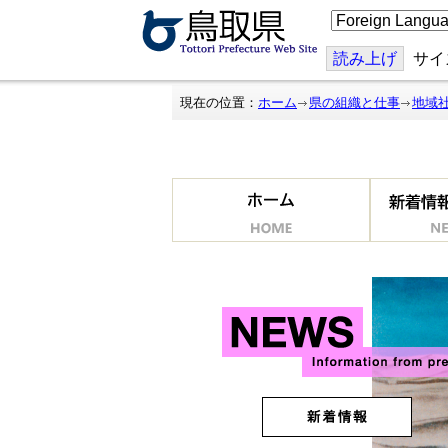
こ
の
ペ
ー
読み上げ
サイ
ジ
を
翻
現在の位置：
ホーム
県の組織と仕事
地域
訳
す
る