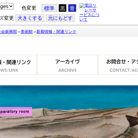
色変更
標準
黒
青
ズ変更
大
きくする
元
にもどす
社会振興部
美術館
新着情報・関連リンク