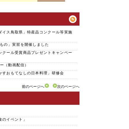
ダイス鳥取県」特産品コンクール等実施
きもの」実習を開催しました
ンクール受賞商品プレゼントキャンペー
ナー（動画配信）
かすおもてなしの日本料理」研修会
前のページへ
次のページへ
」
食のイベント」
」