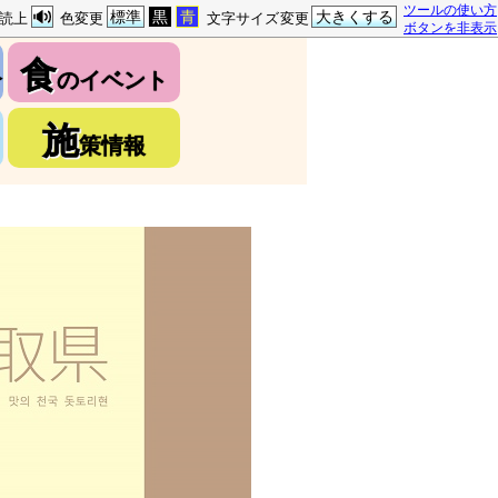
ツールの使い方
標準
黒
青
大きくする
読上
色変更
文字サイズ変更
ボタンを非表示
食
介
のイベント
施
策情報