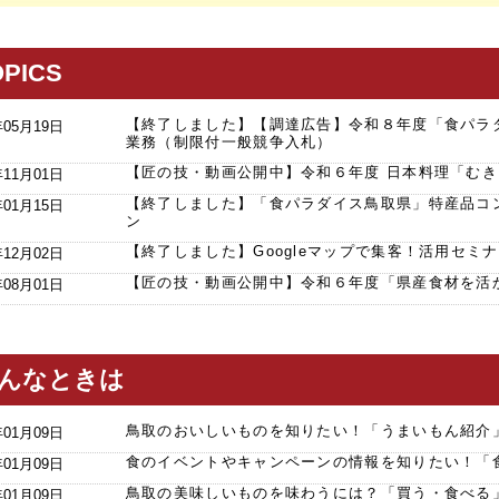
OPICS
【終了しました】【調達広告】令和８年度「食パラ
年05月19日
業務（制限付一般競争入札）
【匠の技・動画公開中】令和６年度 日本料理「む
年11月01日
【終了しました】「食パラダイス鳥取県」特産品コ
年01月15日
ン
【終了しました】Googleマップで集客！活用セミ
年12月02日
【匠の技・動画公開中】令和６年度「県産食材を活
年08月01日
んなときは
鳥取のおいしいものを知りたい！「うまいもん紹介
年01月09日
食のイベントやキャンペーンの情報を知りたい！「
年01月09日
鳥取の美味しいものを味わうには？「買う・食べる
年01月09日