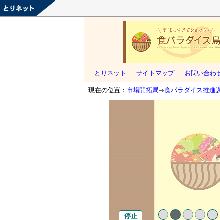
とりネット
サイトマップ
お問い合わ
現在の位置：
市場開拓局
食パラダイス推進
停止