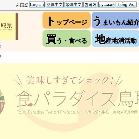
English
簡体中文
繁体中文
한국어
русский
Tiếng Việt
外国語
ト
う
ップページ
まいもん紹
買
地
う・食べる
産地消活動
せ
課