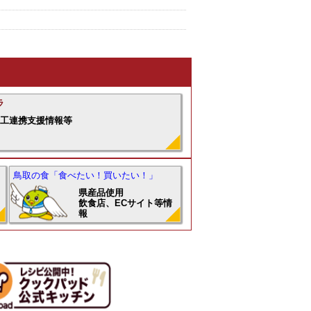
ラ
商工連携支援情報等
鳥取の食「食べたい！買いたい！」
県産品使用
飲食店、ECサイト等情
報