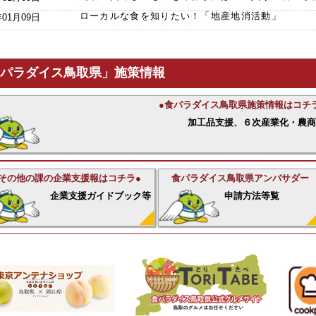
ローカルな食を知りたい！「地産地消活動」
年01月09日
パラダイス鳥取県」施策情報
●食パラダイス鳥取県施策情報はコチ
加工品支援、６次産業化・農
●その他の課の企業支援報はコチラ●
食パラダイス鳥取県アンバサダー
企業支援ガイドブック等
申請方法等覧