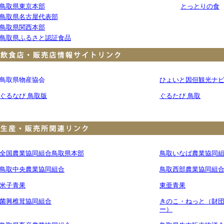
鳥取県東京本部
とっとりの食
鳥取県名古屋代表部
鳥取県関西本部
鳥取県ふるさと認証食品
鳥取県物産協会
ひょいと因但観光ナ
ぐるなび 鳥取版
ぐるたび 鳥取
全国農業協同組合鳥取県本部
鳥取いなば農業協同
鳥取中央農業協同組合
鳥取西部農業協同組
米子青果
東亜青果
菌興椎茸協同組合
きのこ・ねっと（財
ー）