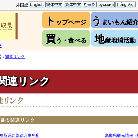
English
簡体中文
繁体中文
한국어
русский
Tiếng Việt
外国語
ト
う
ップページ
まいもん紹
買
地
う・食べる
産地消活動
せ
課
関連リンク
関連リンク
鳥取県西部総合事務所
鳥取県観光情報（