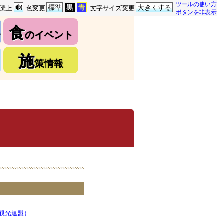
ツールの使い方
標準
黒
青
大きくする
読上
色変更
文字サイズ変更
ボタンを非表示
食
介
のイベント
施
策情報
観光連盟）