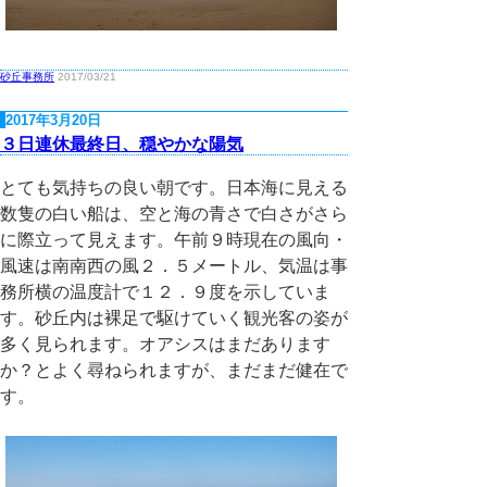
砂丘事務所
2017/03/21
2017年3月20日
３日連休最終日、穏やかな陽気
とても気持ちの良い朝です。日本海に見える
数隻の白い船は、空と海の青さで白さがさら
に際立って見えます。午前９時現在の風向・
風速は南南西の風２．５メートル、気温は事
務所横の温度計で１２．９度を示していま
す。砂丘内は裸足で駆けていく観光客の姿が
多く見られます。オアシスはまだあります
か？とよく尋ねられますが、まだまだ健在で
す。