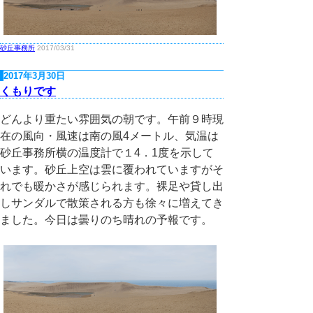
砂丘事務所
2017/03/31
2017年3月30日
くもりです
どんより重たい雰囲気の朝です。午前９時現
在の風向・風速は南の風4メートル、気温は
砂丘事務所横の温度計で１4．1度を示して
います。砂丘上空は雲に覆われていますがそ
れでも暖かさが感じられます。裸足や貸し出
しサンダルで散策される方も徐々に増えてき
ました。今日は曇りのち晴れの予報です。