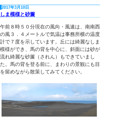
2017年3月10日
しま模様と砂簾
午前８時５０分現在の風向・風速は、南南西
の風３．４メートルで気温は事務所横の温度
計で７度を示しています。丘には綺麗なしま
模様ができ、馬の背を中心に、斜面には砂が
流れ綺麗な砂簾（されん）もできていまし
た。馬の背を登る前に、まわりの景観にも目
を留めながら散策してみてください。
砂丘事務所
2017/03/10
2017年3月9日