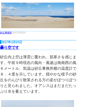
砂丘事務所
2017/03/24
2017年3月23日
曇り空です
砂丘内上空は薄雲に覆われ、肌寒さを感じま
す。午前９時現在の風向・風速は南南西の風
６メートル、気温は砂丘事務所横の温度計で
８．４度を示しています。穏やかな様子の砂
丘をのんびり散策される方の姿がぽつりぽつ
りと見られました。オアシスはまだまだたっ
ぷり水を蓄えています。