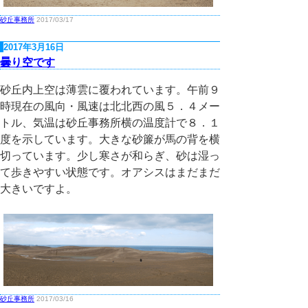
砂丘事務所
2017/03/17
2017年3月16日
曇り空です
砂丘内上空は薄雲に覆われています。午前９
時現在の風向・風速は北北西の風５．４メー
トル、気温は砂丘事務所横の温度計で８．１
度を示しています。大きな砂簾が馬の背を横
切っています。少し寒さが和らぎ、砂は湿っ
て歩きやすい状態です。オアシスはまだまだ
大きいですよ。
砂丘事務所
2017/03/16