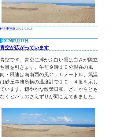
砂丘事務所
2017/03/18
2017年3月17日
青空が広がっています
青空です。青空に浮かぶ白い雲は白さが際立
ち目を引きます。午前９時１０分現在の風
向・風速は南南西の風２．５メートル、気温
は砂丘事務所横の温度計で１０．４度を示し
ています。穏やかな散策日和、どこからとも
なくヒバリのさえずりが聞こえてきました。