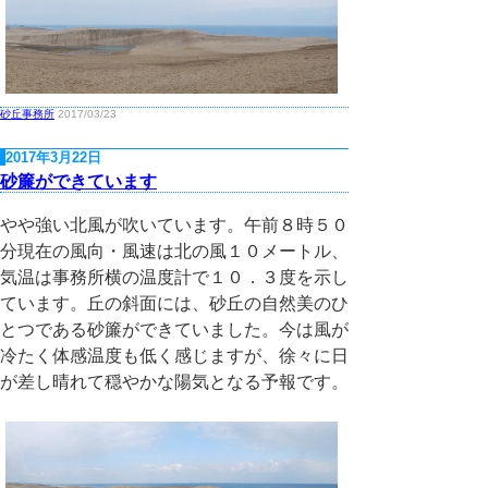
砂丘事務所
2017/03/23
2017年3月22日
砂簾ができています
やや強い北風が吹いています。午前８時５０
分現在の風向・風速は北の風１０メートル、
気温は事務所横の温度計で１０．３度を示し
ています。丘の斜面には、砂丘の自然美のひ
とつである砂簾ができていました。今は風が
冷たく体感温度も低く感じますが、徐々に日
が差し晴れて穏やかな陽気となる予報です。