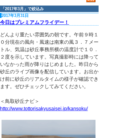
「
2017年3月
」で絞込み
2017年3月31日
今日はプレミアムフライデー！
どんより重たい雰囲気の朝です。午前９時１
０分現在の風向・風速は南東の風３．７メー
トル、気温は砂丘事務所横の温度計で１０．
２度を示しています。写真撮影時には降って
いなかった雨が降りはじめました。昨日から
砂丘のライブ画像を配信しています。お出か
け前に砂丘のリアルタイムの様子が確認でき
ます。ぜひチェックしてみてください。
＜鳥取砂丘ナビ＞
http://www.tottorisakyusaisei.jp/kansoku/