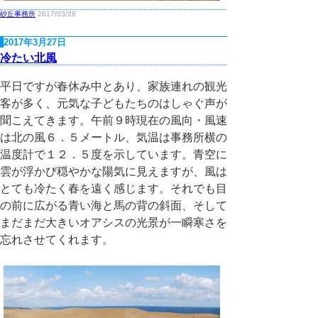
砂丘事務所
2017/03/28
2017年3月27日
冷たい北風
平日ですが春休み中とあり、家族連れの観光
客が多く、元気な子どもたちのはしゃぐ声が
聞こえてきます。午前９時現在の風向・風速
は北の風６．５メートル、気温は事務所横の
温度計で１２．５度を示しています。青空に
雲が浮かび穏やかな陽気に見えますが、風は
とても冷たく春を遠く感じます。それでも目
の前に広がる青い海と馬の背の斜面、そして
まだまだ大きいオアシスの光景が一瞬寒さを
忘れさせてくれます。