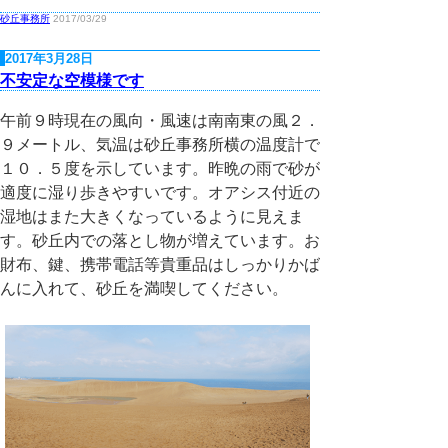
砂丘事務所
2017/03/29
2017年3月28日
不安定な空模様です
午前９時現在の風向・風速は南南東の風２．
９メートル、気温は砂丘事務所横の温度計で
１０．５度を示しています。昨晩の雨で砂が
適度に湿り歩きやすいです。オアシス付近の
湿地はまた大きくなっているように見えま
す。砂丘内での落とし物が増えています。お
財布、鍵、携帯電話等貴重品はしっかりかば
んに入れて、砂丘を満喫してください。