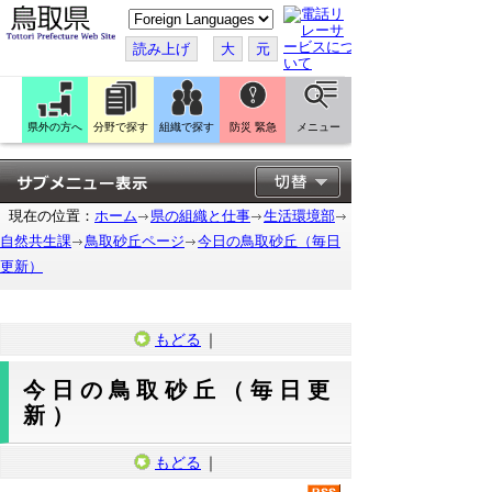
こ
の
ペ
読み上げ
大
元
ー
ジ
を
翻
訳
県外の方へ
分野で探す
組織で探す
防災 緊急
メニュー
す
る
現在の位置：
ホーム
県の組織と仕事
生活環境部
自然共生課
鳥取砂丘ページ
今日の鳥取砂丘（毎日
更新）
もどる
｜
今日の鳥取砂丘（毎日更
新）
もどる
｜