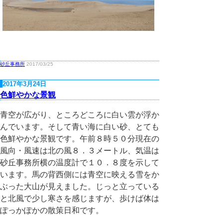
砂丘事務所
2017/03/25
2017年3月24日
色鮮やかな景観
青空が広がり、ところどころに白い雲が浮か
んでいます。そして青い海に白い砂、とても
色鮮やかな景観です。午前８時５０分現在の
風向・風速は北の風８．３メートル、気温は
砂丘事務所横の温度計で１０．８度を示して
います。馬の背西側には青空に映える雪をか
ぶった大山が見えました。じっと立っている
と北風で少し寒さを感じますが、歩けば体は
ぽっかぽかの散策日和です。