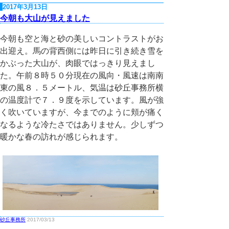
2017年3月13日
今朝も大山が見えました
今朝も空と海と砂の美しいコントラストがお
出迎え。馬の背西側には昨日に引き続き雪を
かぶった大山が、肉眼ではっきり見えまし
た。午前８時５０分現在の風向・風速は南南
東の風８．５メートル、気温は砂丘事務所横
の温度計で７．９度を示しています。風が強
く吹いていますが、今までのように頬が痛く
なるような冷たさではありません。少しずつ
暖かな春の訪れが感じられます。
砂丘事務所
2017/03/13