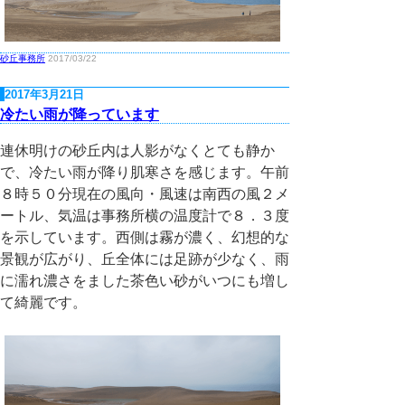
砂丘事務所
2017/03/22
2017年3月21日
冷たい雨が降っています
連休明けの砂丘内は人影がなくとても静か
で、冷たい雨が降り肌寒さを感じます。午前
８時５０分現在の風向・風速は南西の風２メ
ートル、気温は事務所横の温度計で８．３度
を示しています。西側は霧が濃く、幻想的な
景観が広がり、丘全体には足跡が少なく、雨
に濡れ濃さをました茶色い砂がいつにも増し
て綺麗です。