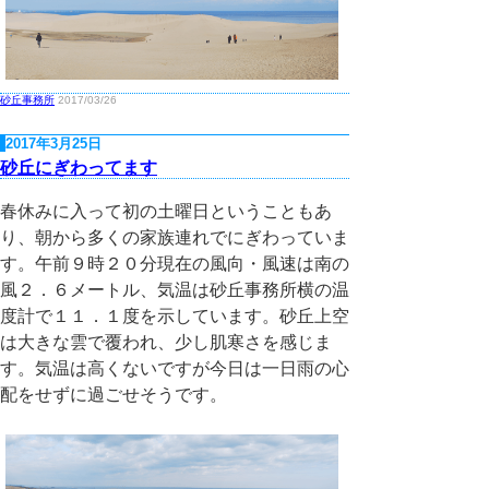
砂丘事務所
2017/03/26
2017年3月25日
砂丘にぎわってます
春休みに入って初の土曜日ということもあ
り、朝から多くの家族連れでにぎわっていま
す。午前９時２０分現在の風向・風速は南の
風２．６メートル、気温は砂丘事務所横の温
度計で１１．１度を示しています。砂丘上空
は大きな雲で覆われ、少し肌寒さを感じま
す。気温は高くないですが今日は一日雨の心
配をせずに過ごせそうです。