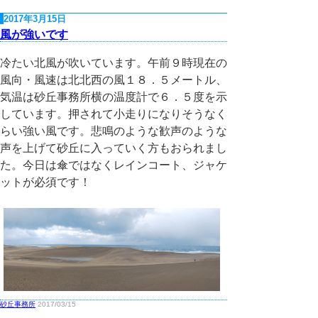
2017年3月15日
風が強いです
冷たい北風が吹いています。午前９時現在の
風向・風速は北北西の風１８．５メートル、
気温は砂丘事務所横の温度計で６．５度を示
しています。押されて小走りになりそうなく
らい強い風です。悲鳴のような歓声のような
声を上げて砂丘に入っていく方もおられまし
た。今日は傘ではなくレインコート、ジャケ
ットが必須です！
砂丘事務所
2017/03/15