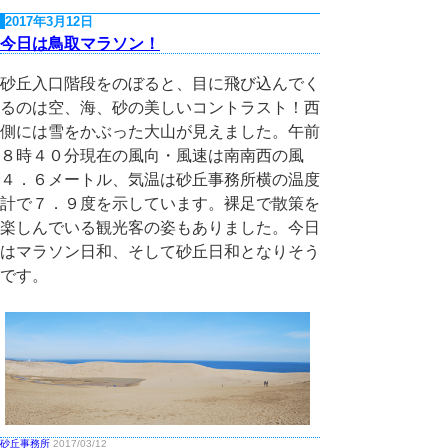
2017年3月12日
今日は鳥取マラソン！
砂丘入口階段をのぼると、目に飛び込んでく
るのは空、海、砂の美しいコントラスト！西
側には雪をかぶった大山が見えました。午前
８時４０分現在の風向・風速は南南西の風
４．６メートル、気温は砂丘事務所横の温度
計で７．９度を示しています。裸足で散策を
楽しんでいる観光客の姿もありました。今日
はマラソン日和、そして砂丘日和となりそう
です。
砂丘事務所
2017/03/12