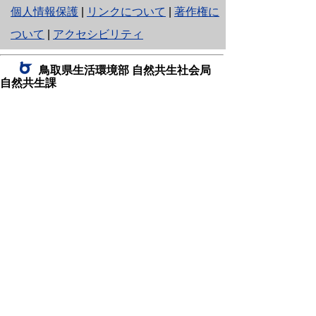
と
個人情報保護
|
リンクについて
|
著作権に
り
ついて
|
アクセシビリティ
ネ
鳥取県生活環境部 自然共生社会局
ッ
自然共生課
住所 〒680-8570
ト
鳥取県鳥取市東町1丁目220
へ
電話
0857-26-7199
ファクシミリ 0857-26-7561
の
E-mail
shizen-kyousei@pref.tottori.lg.jp
「メールでの問い合わせについてお願い」
ドメイン指定受信・拒否などの設定をされてい
る場合は、「@pref.tottori.lg.jp」からの電子メールを
受信可能な設定としてください。
鳥取砂丘レンジャー詰所
住所 〒689-0105
鳥取市福部町湯山2164-661
（一般財団法人自然公園財団鳥取支部
内）
電話
22-0581
0582
,
0583