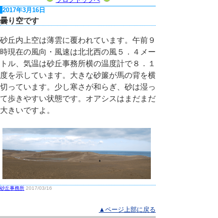
2017年3月16日
曇り空です
砂丘内上空は薄雲に覆われています。午前９
時現在の風向・風速は北北西の風５．４メー
トル、気温は砂丘事務所横の温度計で８．１
度を示しています。大きな砂簾が馬の背を横
切っています。少し寒さが和らぎ、砂は湿っ
て歩きやすい状態です。オアシスはまだまだ
大きいですよ。
砂丘事務所
2017/03/16
▲ページ上部に戻る