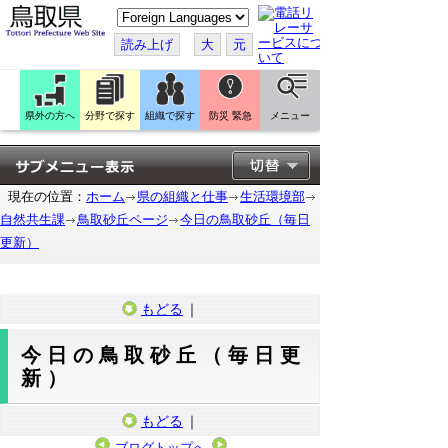
こ
の
ペ
読み上げ
大
元
ー
ジ
を
翻
訳
県外の方へ
分野で探す
組織で探す
防災 緊急
メニュー
す
る
現在の位置：
ホーム
県の組織と仕事
生活環境部
自然共生課
鳥取砂丘ページ
今日の鳥取砂丘（毎日
更新）
もどる
｜
今日の鳥取砂丘（毎日更
新）
もどる
｜
ブログトップへ