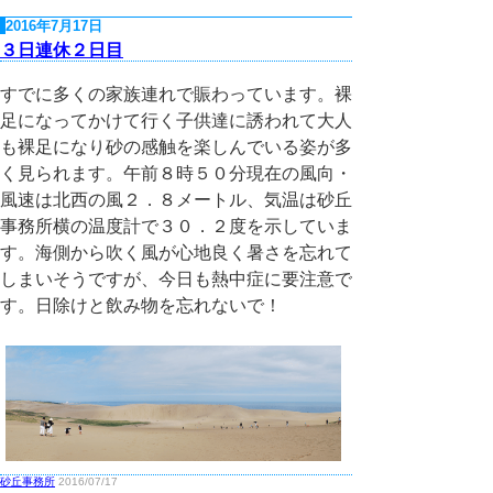
2016年7月17日
３日連休２日目
すでに多くの家族連れで賑わっています。裸
足になってかけて行く子供達に誘われて大人
も裸足になり砂の感触を楽しんでいる姿が多
く見られます。午前８時５０分現在の風向・
風速は北西の風２．８メートル、気温は砂丘
事務所横の温度計で３０．２度を示していま
す。海側から吹く風が心地良く暑さを忘れて
しまいそうですが、今日も熱中症に要注意で
す。日除けと飲み物を忘れないで！
砂丘事務所
2016/07/17