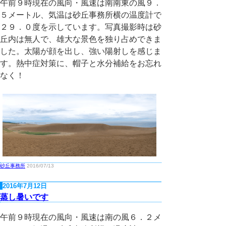
午前９時現在の風向・風速は南南東の風９．
５メートル、気温は砂丘事務所横の温度計で
２９．０度を示しています。写真撮影時は砂
丘内は無人で、雄大な景色を独り占めできま
した。太陽が顔を出し、強い陽射しを感じま
す。熱中症対策に、帽子と水分補給をお忘れ
なく！
砂丘事務所
2016/07/13
2016年7月12日
蒸し暑いです
午前９時現在の風向・風速は南の風６．２メ