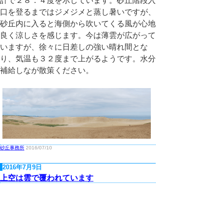
計で２８．４度を示しています。砂丘階段入
口を登るまではジメジメと蒸し暑いですが、
砂丘内に入ると海側から吹いてくる風が心地
良く涼しさを感じます。今は薄雲が広がって
いますが、徐々に日差しの強い晴れ間とな
り、気温も３２度まで上がるようです。水分
補給しなが散策ください。
砂丘事務所
2016/07/10
2016年7月9日
上空は雲で覆われています
今日も不安定な空模様です。午前９時１０分
現在の風向・風速は南東の風０．９メート