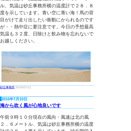
ル、気温は砂丘事務所横の温度計で２８．８
度を示しています。青い空に青い海！馬の背
目がけて走り出したい衝動にかられるのです
が・・熱中症に要注意です。今日の予想最高
気温も３２度、日除けと飲み物を忘れないで
お越しください。
砂丘事務所
2016/07/11
2016年7月10日
海から吹く風が心地良いです
午前９時１０分現在の風向・風速は北の風
２．６メートル、気温は砂丘事務所横の温度