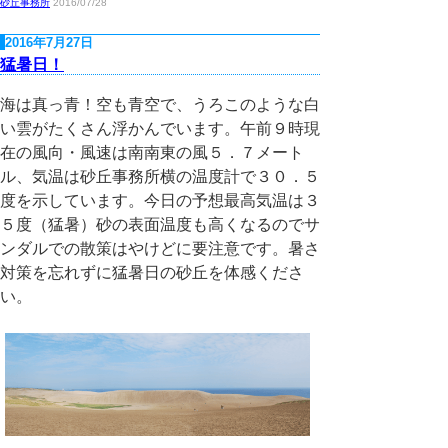
砂丘事務所
2016/07/28
2016年7月27日
猛暑日！
海は真っ青！空も青空で、うろこのような白
い雲がたくさん浮かんでいます。午前９時現
在の風向・風速は南南東の風５．７メート
ル、気温は砂丘事務所横の温度計で３０．５
度を示しています。今日の予想最高気温は３
５度（猛暑）砂の表面温度も高くなるのでサ
ンダルでの散策はやけどに要注意です。暑さ
対策を忘れずに猛暑日の砂丘を体感くださ
い。