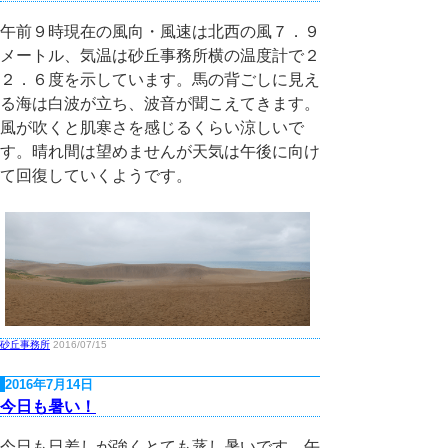
午前９時現在の風向・風速は北西の風７．９
メートル、気温は砂丘事務所横の温度計で２
２．６度を示しています。馬の背ごしに見え
る海は白波が立ち、波音が聞こえてきます。
風が吹くと肌寒さを感じるくらい涼しいで
す。晴れ間は望めませんが天気は午後に向け
て回復していくようです。
砂丘事務所
2016/07/15
2016年7月14日
今日も暑い！
今日も日差しが強くとても蒸し暑いです。午