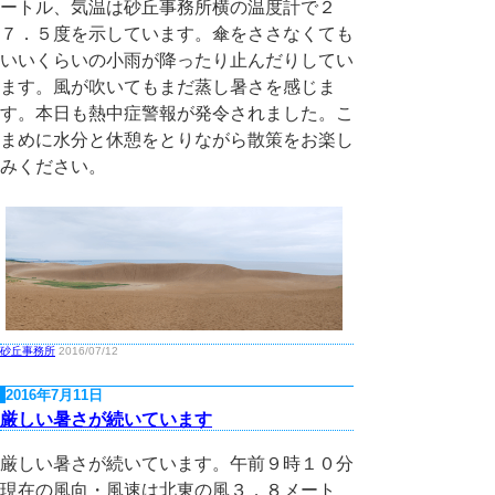
ートル、気温は砂丘事務所横の温度計で２
７．５度を示しています。傘をささなくても
いいくらいの小雨が降ったり止んだりしてい
ます。風が吹いてもまだ蒸し暑さを感じま
す。本日も熱中症警報が発令されました。こ
まめに水分と休憩をとりながら散策をお楽し
みください。
砂丘事務所
2016/07/12
2016年7月11日
厳しい暑さが続いています
厳しい暑さが続いています。午前９時１０分
現在の風向・風速は北東の風３．８メート