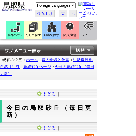
こ
の
ペ
読み上げ
大
元
ー
ジ
を
翻
訳
県外の方へ
分野で探す
組織で探す
防災 緊急
メニュー
す
る
現在の位置：
ホーム
県の組織と仕事
生活環境部
自然共生課
鳥取砂丘ページ
今日の鳥取砂丘（毎日
更新）
もどる
｜
今日の鳥取砂丘（毎日更
新）
もどる
｜