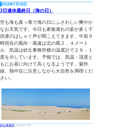
2016年7月18日
3日連休最終日（海の日）
空も海も真っ青で海の日にふさわしい爽やか
なお天気です。今日も家族連れの姿が多く子
供達のはしゃぐ声が聞こえてきます。午前９
時現在の風向・風速は北の風２．４メート
ル、気温は砂丘事務所横の温度計で２９．１
度を示しています。予報では、気温・湿度と
もにお昼に向けて高くなるようです。紫外
線、熱中症に注意しながら大自然を満喫くだ
さい。
砂丘事務所
2016/07/18