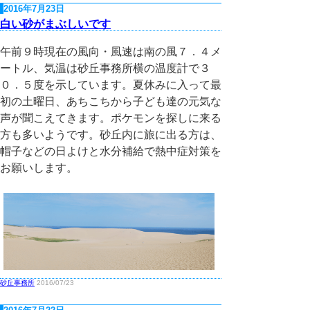
2016年7月23日
白い砂がまぶしいです
午前９時現在の風向・風速は南の風７．４メ
ートル、気温は砂丘事務所横の温度計で３
０．５度を示しています。夏休みに入って最
初の土曜日、あちこちから子ども達の元気な
声が聞こえてきます。ポケモンを探しに来る
方も多いようです。砂丘内に旅に出る方は、
帽子などの日よけと水分補給で熱中症対策を
お願いします。
砂丘事務所
2016/07/23