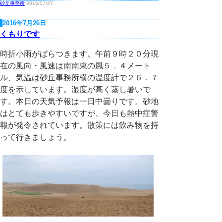
砂丘事務所
2016/07/27
2016年7月26日
くもりです
時折小雨がぱらつきます。午前９時２０分現
在の風向・風速は南南東の風５．４メート
ル、気温は砂丘事務所横の温度計で２６．７
度を示しています。湿度が高く蒸し暑いで
す。本日の天気予報は一日中曇りです。砂地
はとても歩きやすいですが、今日も熱中症警
報が発令されています。散策には飲み物を持
って行きましょう。