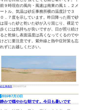
前９時現在の風向・風速は南東の風１．２メ
ートル、気温は砂丘事務所横の温度計で３
０．７度を示しています。昨日降った雨で砂
は湿った砂と乾いた砂が入り混じり、裸足で
歩くには気持ちが良いですが、日が照り続け
ると乾燥し表面温度は高くなってくるのでや
けどに要注意です。紫外線と熱中症対策も忘
れずにお越しください。
砂丘事務所
2016/07/14
2016年7月13日
静かで穏やかな朝です。今日も暑いです