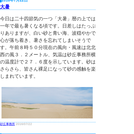
2016年7月22日
大暑
今日は二十四節気の一つ「大暑」暦の上では
一年で最も暑くなる頃です。日差しはたっぷ
りありますが、白い砂と青い海、波穏やかで
心が落ち着き、暑さを忘れてしまいそうで
す。午前８時５０分現在の風向・風速は北北
西の風３．２メートル、気温は砂丘事務所横
の温度計で２７．６度を示しています。砂は
さらさら、皆さん裸足になって砂の感触を楽
しまれています。
砂丘事務所
2016/07/22