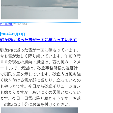
砂丘事務所
2014/12/14
2014年12月13日
砂丘内は湿った雪が一面に積もっています
砂丘内は湿った雪が一面に積もっています。
今も雪が激しく降り続いています。午前９時
００分現在の風向・風速は、西の風８．２メ
ー トルで、気温は、砂丘事務所横の温度計
で摂氏２度を示しています。砂丘内は風も強
く吹き付ける雪が顔に当たり、立っているの
もやっとです。今日から砂丘イリュージョン
も始まりますが、あいにくの天候となってい
ます。今日一日雪は降り続きそうです。お越
しの際には十分にお気を付けください。