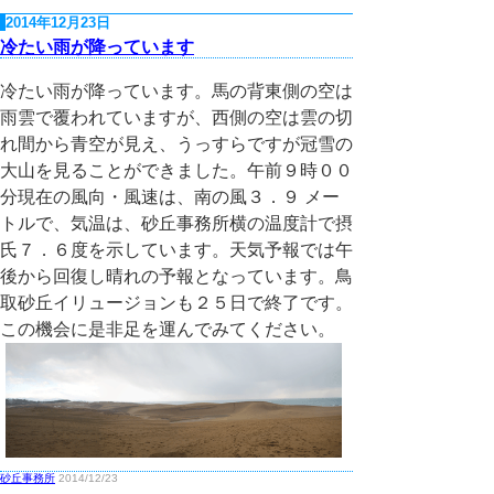
2014年12月23日
冷たい雨が降っています
冷たい雨が降っています。馬の背東側の空は
雨雲で覆われていますが、西側の空は雲の切
れ間から青空が見え、うっすらですが冠雪の
大山を見ることができました。午前９時００
分現在の風向・風速は、南の風３．９ メー
トルで、気温は、砂丘事務所横の温度計で摂
氏７．６度を示しています。天気予報では午
後から回復し晴れの予報となっています。鳥
取砂丘イリュージョンも２５日で終了です。
この機会に是非足を運んでみてください。
砂丘事務所
2014/12/23