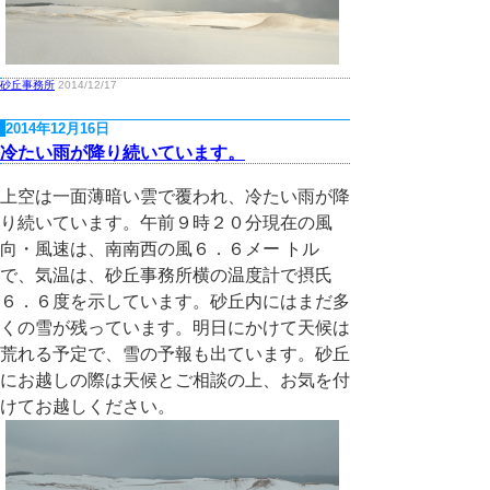
砂丘事務所
2014/12/17
2014年12月16日
冷たい雨が降り続いています。
上空は一面薄暗い雲で覆われ、冷たい雨が降
り続いています。午前９時２０分現在の風
向・風速は、南南西の風６．６メー トル
で、気温は、砂丘事務所横の温度計で摂氏
６．６度を示しています。砂丘内にはまだ多
くの雪が残っています。明日にかけて天候は
荒れる予定で、雪の予報も出ています。砂丘
にお越しの際は天候とご相談の上、お気を付
けてお越しください。