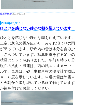
砂丘事務所
2014/12/16
2014年12月15日
ひとけを感じない静かな朝を迎えています
ひとけを感じない静かな朝を迎えています。
上空は灰色の雲が広がり、みぞれ混じりの雨
が降っています。砂丘内の雪は水分を含み少
しざらついています。写真撮影をする足下の
積雪は１５ｃｍありました。午前８時５０分
現在の風向・風速は、西の風４．４メー ト
ルで、気温は、砂丘事務所横の温度計で摂氏
４．８度を示しています。車道の雪は除雪車
と今朝から降り続いている雨で解けています
が気を付けてお越しください。