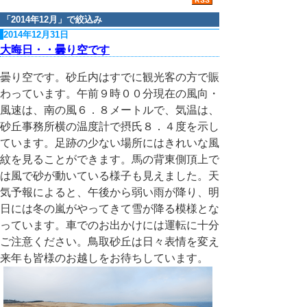
「
2014年12月
」で絞込み
2014年12月31日
大晦日・・曇り空です
曇り空です。砂丘内はすでに観光客の方で賑
わっています。午前９時００分現在の風向・
風速は、南の風６．８メートルで、気温は、
砂丘事務所横の温度計で摂氏８．４度を示し
ています。足跡の少ない場所にはきれいな風
紋を見ることができます。馬の背東側頂上で
は風で砂が動いている様子も見えました。天
気予報によると、午後から弱い雨が降り、明
日には冬の嵐がやってきて雪が降る模様とな
っています。車でのお出かけには運転に十分
ご注意ください。鳥取砂丘は日々表情を変え
来年も皆様のお越しをお待ちしています。