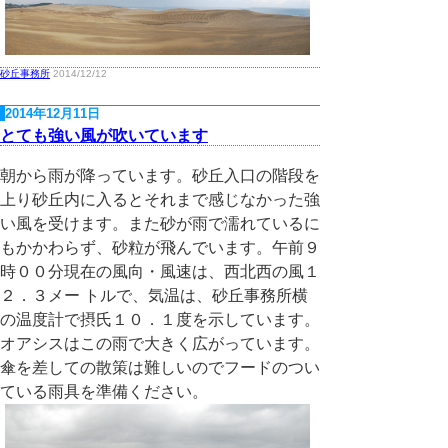
砂丘事務所
2014/12/12
2014年12月11日
とても強い風が吹いています
朝から雨が降っています。砂丘入口の階段を
上り砂丘内に入るとそれまで感じなかった強
い風を受けます。また砂が雨で濡れているに
もかかわらず、砂粒が飛んでいます。午前９
時００分現在の風向・風速は、西北西の風１
２．３メー トルで、気温は、砂丘事務所横
の温度計で摂氏１０．１度を示しています。
オアシスはこの雨で大きく広がっています。
傘を差しての散策は難しいのでフードのつい
ている雨具を準備ください。