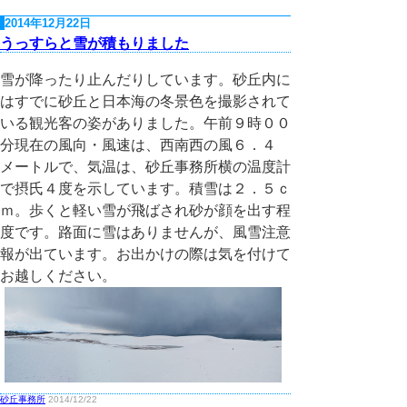
2014年12月22日
うっすらと雪が積もりました
雪が降ったり止んだりしています。砂丘内に
はすでに砂丘と日本海の冬景色を撮影されて
いる観光客の姿がありました。午前９時００
分現在の風向・風速は、西南西の風６．４
メートルで、気温は、砂丘事務所横の温度計
で摂氏４度を示しています。積雪は２．５ｃ
ｍ。歩くと軽い雪が飛ばされ砂が顔を出す程
度です。路面に雪はありませんが、風雪注意
報が出ています。お出かけの際は気を付けて
お越しください。
砂丘事務所
2014/12/22