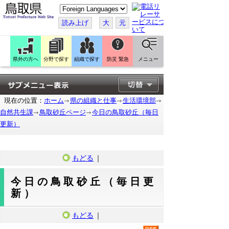
こ
の
ペ
読み上げ
大
元
ー
ジ
を
翻
訳
県外の方へ
分野で探す
組織で探す
防災 緊急
メニュー
す
る
現在の位置：
ホーム
県の組織と仕事
生活環境部
自然共生課
鳥取砂丘ページ
今日の鳥取砂丘（毎日
更新）
もどる
｜
今日の鳥取砂丘（毎日更
新）
もどる
｜