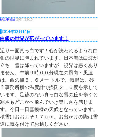
砂丘事務所
2014/12/15
2014年12月14日
白銀の世界が広がっています！
辺り一面真っ白です！心が洗われるような白
銀の世界に包まれています。日本海は白波が
立ち、雪は降っていますが、視界は悪くあり
ません。午前９時００分現在の風向・風速
は、西の風６．６メー トルで、気温は、砂
丘事務所横の温度計で摂氏２．５度を示して
います。足跡のない真っ白な雪の丘を歩くと
寒さもどこかへ飛んでいき楽しさを感じま
す。今日一日雪模様の天候となっています。
積雪はおおよそ１７ｃｍ。お出かけの際は雪
道に気を付けてお越しください。