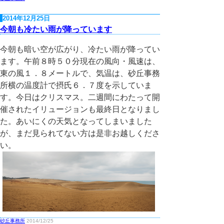
2014年12月25日
今朝も冷たい雨が降っています
今朝も暗い空が広がり、冷たい雨が降ってい
ます。午前８時５０分現在の風向・風速は、
東の風１．８メートルで、気温は、砂丘事務
所横の温度計で摂氏６．７度を示していま
す。今日はクリスマス。二週間にわたって開
催されたイリュージョンも最終日となりまし
た。あいにくの天気となってしまいました
が、まだ見られてない方は是非お越しくださ
い。
砂丘事務所
2014/12/25