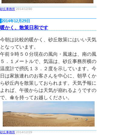
砂丘事務所
2014/12/30
2014年12月29日
暖かく、散策日和です
今朝は比較的暖かく、砂丘散策にはいい天気
となっています。
午前９時５０分現在の風向・風速は、南の風
５．１メートルで、気温は、砂丘事務所横の
温度計で摂氏１３．２度を示しています。今
日は家族連れのお客さんを中心に、朝早くか
ら砂丘内を散策しておられます。天気予報に
よれば、午後からは天気が崩れるようですの
で、傘を持ってお越しください。
砂丘事務所
2014/12/29