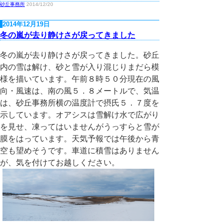
砂丘事務所
2014/12/20
2014年12月19日
冬の嵐が去り静けさが戻ってきました
冬の嵐が去り静けさが戻ってきました。砂丘
内の雪は解け、砂と雪が入り混じりまだら模
様を描いています。午前８時５０分現在の風
向・風速は、南の風５．８メートルで、気温
は、砂丘事務所横の温度計で摂氏５．７度を
示しています。オアシスは雪解け水で広がり
を見せ、凍ってはいませんがうっすらと雪が
膜をはっています。天気予報では午後から青
空も望めそうです。車道に積雪はありません
が、気を付けてお越しください。