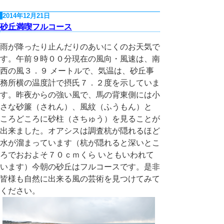
2014年12月21日
砂丘満喫フルコース
雨が降ったり止んだりのあいにくのお天気で
す。午前９時００分現在の風向・風速は、南
西の風３．９ メートルで、気温は、砂丘事
務所横の温度計で摂氏７．２度を示していま
す。昨夜からの強い風で、馬の背東側には小
さな砂簾（されん）、風紋（ふうもん）と
ころどころに砂柱（さちゅう）を見ることが
出来ました。オアシスは調査杭が隠れるほど
水が溜まっています（杭が隠れると深いとこ
ろでおおよそ７０ｃｍくら いともいわれて
います）今朝の砂丘はフルコースです。是非
皆様も自然に出来る風の芸術を見つけてみて
ください。