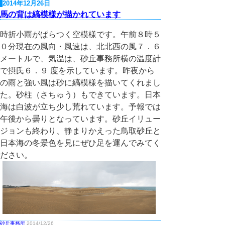
2014年12月26日
馬の背は縞模様が描かれています
時折小雨がぱらつく空模様です。午前８時５
０分現在の風向・風速は、北北西の風７．６
メートルで、気温は、砂丘事務所横の温度計
で摂氏６．９ 度を示しています。昨夜から
の雨と強い風は砂に縞模様を描いてくれまし
た。砂柱（さちゅう）もできています。日本
海は白波が立ち少し荒れています。予報では
午後から曇りとなっています。砂丘イリュー
ジョンも終わり、静まりかえった鳥取砂丘と
日本海の冬景色を見にぜひ足を運んでみてく
ださい。
砂丘事務所
2014/12/26