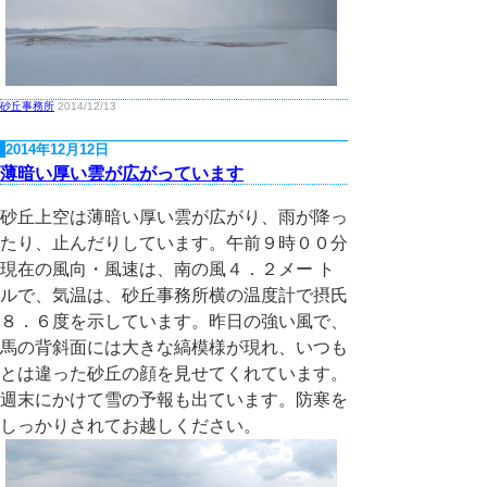
砂丘事務所
2014/12/13
2014年12月12日
薄暗い厚い雲が広がっています
砂丘上空は薄暗い厚い雲が広がり、雨が降っ
たり、止んだりしています。午前９時００分
現在の風向・風速は、南の風４．２メー ト
ルで、気温は、砂丘事務所横の温度計で摂氏
８．６度を示しています。昨日の強い風で、
馬の背斜面には大きな縞模様が現れ、いつも
とは違った砂丘の顔を見せてくれています。
週末にかけて雪の予報も出ています。防寒を
しっかりされてお越しください。