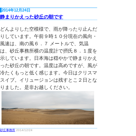
2014年12月24日
静まりかえった砂丘の朝です
どんよりした空模様で、雨が降ったり止んだ
りしています。午前９時１０分現在の風向・
風速は、南の風６．７ メートルで、気温
は、砂丘事務所横の温度計で摂氏８．１度を
示しています。日本海は穏やかで静まりかえ
った砂丘の朝です。温度は高めですが、風が
冷たくもっと低く感じます。今日はクリスマ
スイブ。イリュージョンは残すとこ２日とな
りました。是非お越しください。
砂丘事務所
2014/12/24