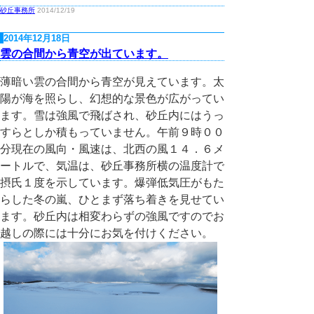
砂丘事務所
2014/12/19
2014年12月18日
雲の合間から青空が出ています。
薄暗い雲の合間から青空が見えています。太
陽が海を照らし、幻想的な景色が広がってい
ます。雪は強風で飛ばされ、砂丘内にはうっ
すらとしか積もっていません。午前９時００
分現在の風向・風速は、北西の風１４．６メ
ートルで、気温は、砂丘事務所横の温度計で
摂氏１度を示しています。爆弾低気圧がもた
らした冬の嵐、ひとまず落ち着きを見せてい
ます。砂丘内は相変わらずの強風ですのでお
越しの際には十分にお気を付けください。