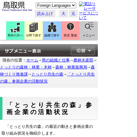
こ
の
ペ
読み上げ
大
元
ー
ジ
を
翻
訳
県外の方へ
分野で探す
組織で探す
防災 緊急
メニュー
す
る
現在の位置：
ホーム
県の組織と仕事
農林水産部
とっとりの森林・林業・木材
森林・林業振興局
森
林づくり推進課
とっとり共生の森
「とっとり共生
の森」参画企業の活動状況
「とっとり共生の森」参
画企業の活動状況
「とっとり共生の森」の最近の動きと参画企業の
取り組み状況を御紹介します。