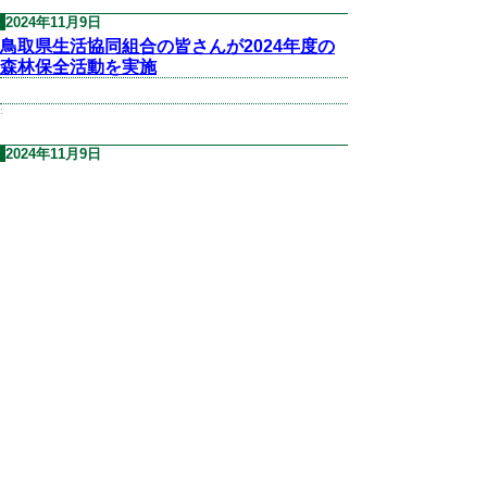
2024年11月9日
鳥取県生活協同組合の皆さんが2024年度の
森林保全活動を実施
:
2024年11月9日
NTT西日本鳥取支店の皆さんが2024年秋の
森林保全活動を実施
:
▲ページ上部に戻る
と
個人情報保護
|
リンクについて
|
著作権に
り
ついて
|
アクセシビリティ
ネ
鳥取県農林水産部 森林・林業振興局
ッ
森林づくり推進課
住所 〒680-8570
ト
鳥取県鳥取市東町1丁目220