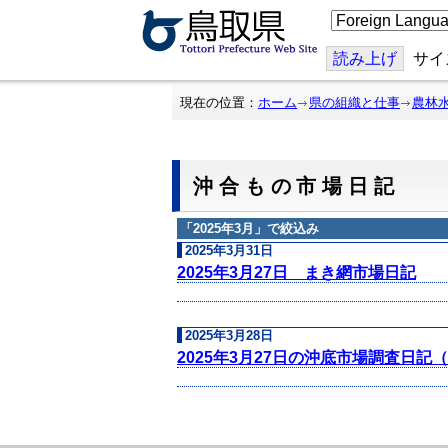
こ
の
ペ
ー
読み上げ
サイ
ジ
を
翻
現在の位置：
ホーム
県の組織と仕事
農林
訳
す
る
沖合もの市場日記
「
2025年3月
」で絞込み
2025年3月31日
2025年3月27日 まき網市場日記
2025年3月28日
2025年3月27日の沖底市場調査日