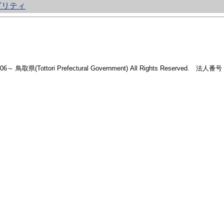
ビリティ
2006～ 鳥取県(Tottori Prefectural Government) All Rights Reserved. 法人番号