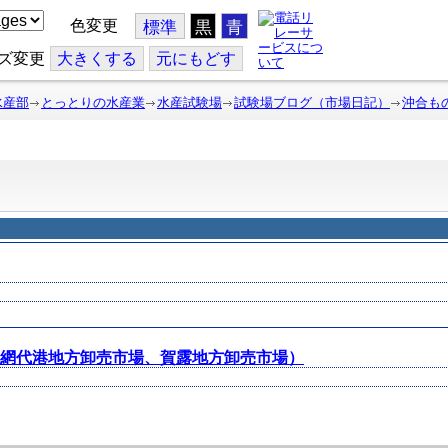
色変更
標準
黒
青
ズ変更
大
きくする
元
にもどす
水産部
とっとりの水産業
水産試験場
試験場ブログ（市場日記）
沖合も
記（網代港地方卸売市場、賀露地方卸売市場）