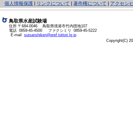
と
個人情報保護
|
リンクについて
|
著作権について
|
アクセシ
り
ネ
ッ
鳥取県水産試験場
ト
住所 〒684-0046
鳥取県境港市竹内団地107
電話
0859-45-4500
ファクシミリ 0859-45-5222
へ
E-mail
suisanshiken@pref.tottori.lg.jp
の
Copyright(C) 