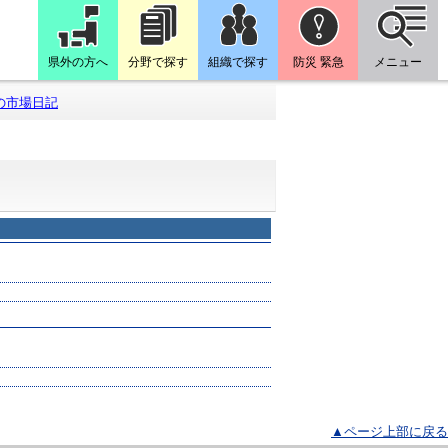
県外の方へ
分野で探す
組織で探す
防災 緊急
メニュー
の市場日記
▲ページ上部に戻る