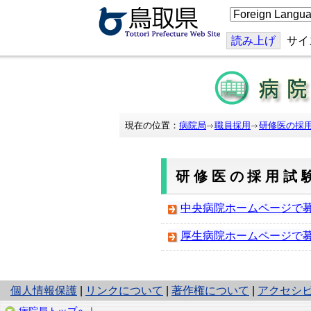
こ
の
ペ
ー
読み上げ
サイ
ジ
を
翻
訳
す
る
現在の位置：
病院局
職員採用
研修医の採
研修医の採用試
中央病院ホームページで
厚生病院ホームページで
と
個人情報保護
|
リンクについて
|
著作権について
|
アクセシ
り