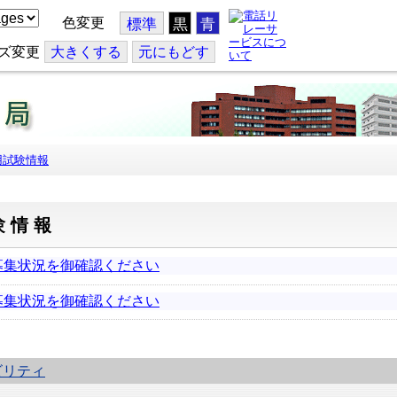
色変更
標準
黒
青
ズ変更
大
きくする
元
にもどす
用試験情報
験情報
募集状況を御確認ください
募集状況を御確認ください
ビリティ