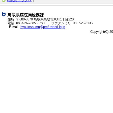
病院局トップへ
｜
ネ
ッ
ト
鳥取県病院局総務課
へ
住所 〒680-8570
鳥取県鳥取市東町1丁目220
の
電話
0857-26-7885
・
7886
ファクシミリ 0857-26-8135
E-mail
byouinsoumu@pref.tottori.lg.jp
Copyright(C) 