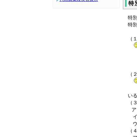
特
特
特
（
・
・
・
（
・
い
（
ア
イ
ウ
（