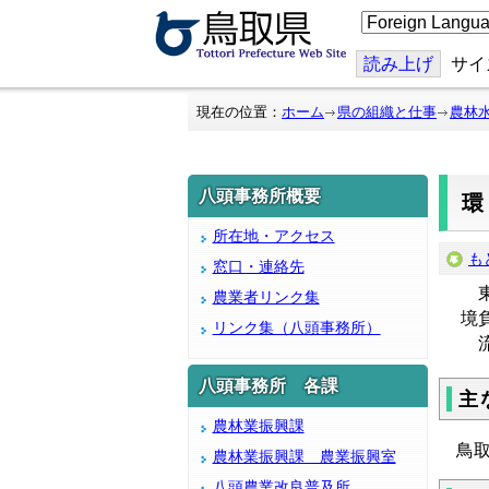
こ
の
ペ
ー
読み上げ
サイ
ジ
を
翻
現在の位置：
ホーム
県の組織と仕事
農林
訳
す
る
八頭事務所概要
所在地・アクセス
も
窓口・連絡先
東
農業者リンク集
境
リンク集（八頭事務所）
流
八頭事務所 各課
主
農林業振興課
鳥
農林業振興課 農業振興室
八頭農業改良普及所