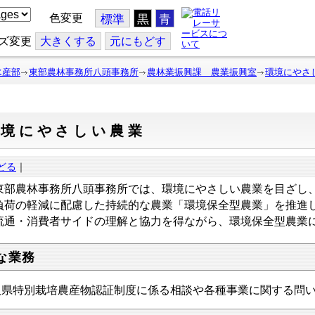
色変更
標準
黒
青
ズ変更
大
きくする
元
にもどす
水産部
東部農林事務所八頭事務所
農林業振興課 農業振興室
環境にやさ
環境にやさしい農業
どる
｜
部農林事務所八頭事務所では、環境にやさしい農業を目ざし
負荷の軽減に配慮した持続的な農業「環境保全型農業」を推進
通・消費者サイドの理解と協力を得ながら、環境保全型農業
な業務
取県特別栽培農産物認証制度に係る相談や各種事業に関する問