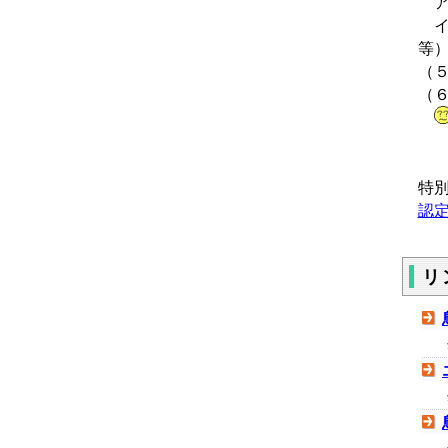
ア
イ
等
（
（
・
特
認
リ