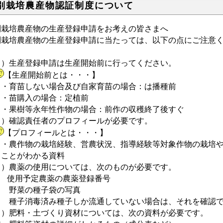
別栽培農産物認証制度について
別栽培農産物の生産登録申請をお考えの皆さまへ
別栽培農産物の生産登録申請に当たっては、以下の点にご注意
１）生産登録申請は生産開始前に行ってください。
【生産開始前とは・・・】
育苗しない場合及び自家育苗の場合：は播種前
苗購入の場合：定植前
果樹等永年性作物の場合：前作の収穫終了後すぐ
２）確認責任者のプロフィールが必要です。
【プロフィールとは・・・】
農作物の栽培経験、営農状況、指導経験等対象作物の栽培や
ることがわかる資料
３）農薬の使用については、次のものが必要です。
 使用予定農薬の農薬登録番号
 野菜の種子袋の写真
 種子消毒済み種子しか流通していない場合は、それを確認で
４）肥料・土づくり資材については、次の資料が必要です。