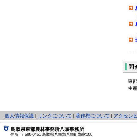
問
東
生産
と
個人情報保護
|
リンクについて
|
著作権について
|
アクセシ
り
ネ
鳥取県東部農林事務所八頭事務所
ッ
住所 〒680-0461
鳥取県八頭郡八頭町郡家100