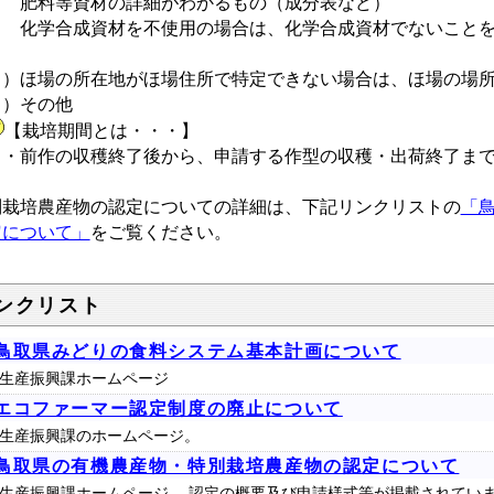
 肥料等資材の詳細がわかるもの（成分表など）
 化学合成資材を不使用の場合は、化学合成資材でないことを
）
５）ほ場の所在地がほ場住所で特定できない場合は、ほ場の場
６）その他
【栽培期間とは・・・】
前作の収穫終了後から、申請する作型の収穫・出荷終了まで
別栽培農産物の認定についての詳細は、下記リンクリストの
「
定について」
をご覧ください。
ンクリスト
鳥取県みどりの食料システム基本計画について
生産振興課ホームページ
エコファーマー認定制度の廃止について
生産振興課のホームページ。
鳥取県の有機農産物・特別栽培農産物の認定について
生産振興課ホームページ 認定の概要及び申請様式等が掲載されてい