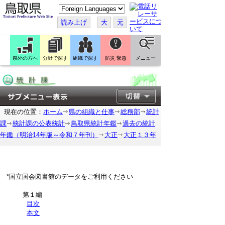
こ
の
ペ
読み上げ
大
元
ー
ジ
を
翻
訳
県外の方へ
分野で探す
組織で探す
防災 緊急
メニュー
す
る
現在の位置：
ホーム
県の組織と仕事
総務部
統計
課
統計課の公表統計
鳥取県統計年鑑
過去の統計
年鑑（明治14年版～令和７年刊）
大正
大正１３年
*国立国会図書館のデータをご利用ください
第１編
目次
本文