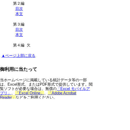
第２編
目次
本文
第３編
目次
本文
第４編 欠
▲ページ上部に戻る
御利用に当たって
当ホームページに掲載している統計データ等の一部
は、Excel形式、またはPDF形式で提供しています。閲
覧ソフトが必要な場合は、無償の
「Excel モバイルア
プリ」
、
「Excel Online」
、
「Adobe Acrobat
Reader」
などをご利用ください。
▲ページ上部に戻る
と
個人情報保護
|
リンクについて
|
著作権に
り
ついて
|
アクセシビリティ