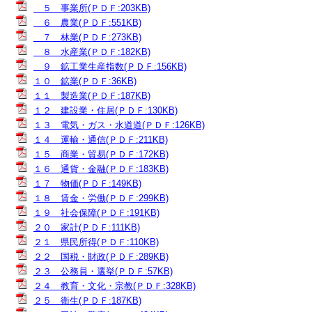
５ 事業所(ＰＤＦ:203KB)
６ 農業(ＰＤＦ:551KB)
７ 林業(ＰＤＦ:273KB)
８ 水産業(ＰＤＦ:182KB)
９ 鉱工業生産指数(ＰＤＦ:156KB)
１０ 鉱業(ＰＤＦ:36KB)
１１ 製造業(ＰＤＦ:187KB)
１２ 建設業・住居(ＰＤＦ:130KB)
１３ 電気・ガス・水道道(ＰＤＦ:126KB)
１４ 運輸・通信(ＰＤＦ:211KB)
１５ 商業・貿易(ＰＤＦ:172KB)
１６ 通貨・金融(ＰＤＦ:183KB)
１７ 物価(ＰＤＦ:149KB)
１８ 賃金・労働(ＰＤＦ:299KB)
１９ 社会保障(ＰＤＦ:191KB)
２０ 家計(ＰＤＦ:111KB)
２１ 県民所得(ＰＤＦ:110KB)
２２ 国税・財政(ＰＤＦ:289KB)
２３ 公務員・選挙(ＰＤＦ:57KB)
２４ 教育・文化・宗教(ＰＤＦ:328KB)
２５ 衛生(ＰＤＦ:187KB)