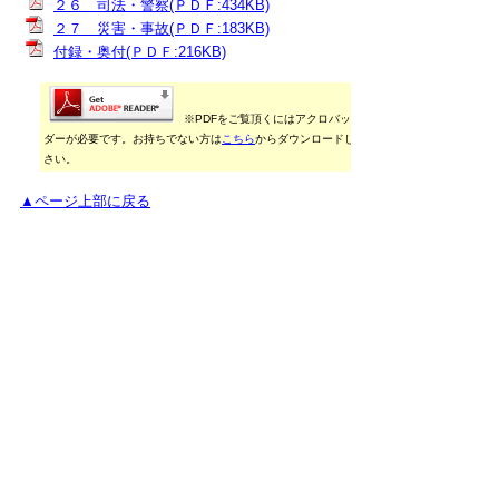
２６ 司法・警察(ＰＤＦ:434KB)
２７ 災害・事故(ＰＤＦ:183KB)
付録・奥付(ＰＤＦ:216KB)
※PDFをご覧頂くにはアクロバットリー
ダーが必要です。お持ちでない方は
こちら
からダウンロードしてくだ
さい。
▲ページ上部に戻る
御利用に当たって
当ホームページに掲載している統計データ等の一部
は、Excel形式、またはPDF形式で提供しています。閲
覧ソフトが必要な場合は、無償の
「Excel モバイルア
プリ」
、
「Excel Online」
、
「Adobe Acrobat
Reader」
などをご利用ください。
▲ページ上部に戻る
と
個人情報保護
|
リンクについて
|
著作権に
り
ついて
|
アクセシビリティ