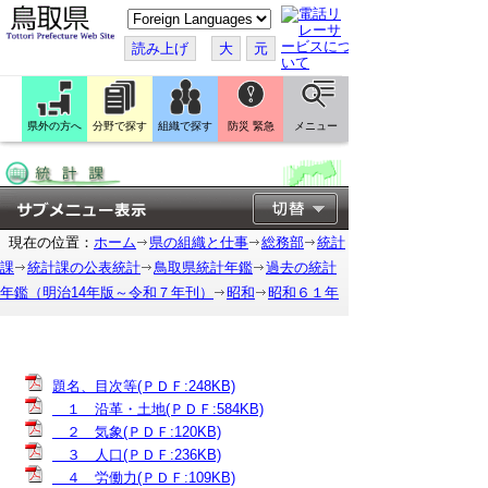
こ
の
ペ
読み上げ
大
元
ー
ジ
を
翻
訳
県外の方へ
分野で探す
組織で探す
防災 緊急
メニュー
す
る
現在の位置：
ホーム
県の組織と仕事
総務部
統計
課
統計課の公表統計
鳥取県統計年鑑
過去の統計
年鑑（明治14年版～令和７年刊）
昭和
昭和６１年
題名、目次等(ＰＤＦ:248KB)
１ 沿革・土地(ＰＤＦ:584KB)
２ 気象(ＰＤＦ:120KB)
３ 人口(ＰＤＦ:236KB)
４ 労働力(ＰＤＦ:109KB)