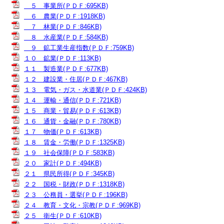
５ 事業所(ＰＤＦ:695KB)
６ 農業(ＰＤＦ:1918KB)
７ 林業(ＰＤＦ:846KB)
８ 水産業(ＰＤＦ:584KB)
９ 鉱工業生産指数(ＰＤＦ:759KB)
１０ 鉱業(ＰＤＦ:113KB)
１１ 製造業(ＰＤＦ:677KB)
１２ 建設業・住居(ＰＤＦ:467KB)
１３ 電気・ガス・水道業(ＰＤＦ:424KB)
１４ 運輸・通信(ＰＤＦ:721KB)
１５ 商業・貿易(ＰＤＦ:613KB)
１６ 通貨・金融(ＰＤＦ:780KB)
１７ 物価(ＰＤＦ:613KB)
１８ 賃金・労働(ＰＤＦ:1325KB)
１９ 社会保障(ＰＤＦ:583KB)
２０ 家計(ＰＤＦ:494KB)
２１ 県民所得(ＰＤＦ:345KB)
２２ 国税・財政(ＰＤＦ:1318KB)
２３ 公務員・選挙(ＰＤＦ:196KB)
２４ 教育・文化・宗教(ＰＤＦ:969KB)
２５ 衛生(ＰＤＦ:610KB)