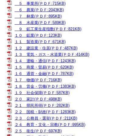
５ 事業所(ＰＤＦ:715KB)
６ 農業(ＰＤＦ:2043KB)
７ 林業(ＰＤＦ:895KB)
８ 水産業(ＰＤＦ:589KB)
９ 鉱工業生産指数(ＰＤＦ:821KB)
１０ 鉱業(ＰＤＦ:123KB)
１１ 製造業(ＰＤＦ:671KB)
１２ 建設業・住居(ＰＤＦ:487KB)
１３ 電気・ガス・水道業(ＰＤＦ:414KB)
１４ 運輸・通信(ＰＤＦ:1243KB)
１５ 商業・貿易(ＰＤＦ:620KB)
１６ 通貨・金融(ＰＤＦ:787KB)
１７ 物価(ＰＤＦ:716KB)
１８ 賃金・労働(ＰＤＦ:1383KB)
１９ 社会保障(ＰＤＦ:587KB)
２０ 家計(ＰＤＦ:498KB)
２１ 県民所得(ＰＤＦ:282KB)
２２ 国税・財政(ＰＤＦ:1283KB)
２３ 公務員・選挙(ＰＤＦ:211KB)
２４ 教育・文化・宗教(ＰＤＦ:995KB)
２５ 衛生(ＰＤＦ:697KB)