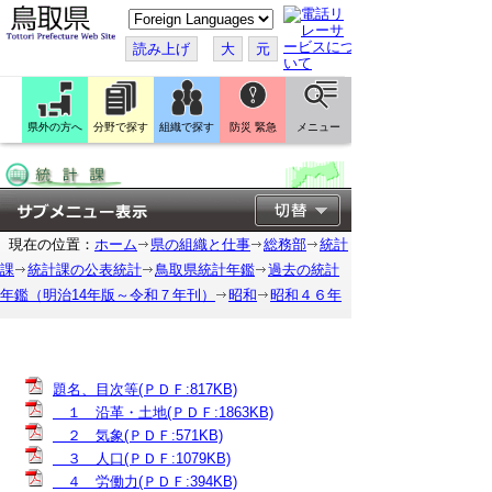
こ
の
ペ
読み上げ
大
元
ー
ジ
を
翻
訳
県外の方へ
分野で探す
組織で探す
防災 緊急
メニュー
す
る
現在の位置：
ホーム
県の組織と仕事
総務部
統計
課
統計課の公表統計
鳥取県統計年鑑
過去の統計
年鑑（明治14年版～令和７年刊）
昭和
昭和４６年
題名、目次等(ＰＤＦ:817KB)
１ 沿革・土地(ＰＤＦ:1863KB)
２ 気象(ＰＤＦ:571KB)
３ 人口(ＰＤＦ:1079KB)
４ 労働力(ＰＤＦ:394KB)