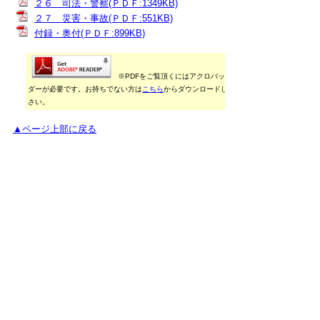
２６ 司法・警察(ＰＤＦ:1349KB)
２７ 災害・事故(ＰＤＦ:551KB)
付録・奥付(ＰＤＦ:899KB)
※PDFをご覧頂くにはアクロバットリー
ダーが必要です。お持ちでない方は
こちら
からダウンロードしてくだ
さい。
▲ページ上部に戻る
御利用に当たって
当ホームページに掲載している統計データ等の一部
は、Excel形式、またはPDF形式で提供しています。閲
覧ソフトが必要な場合は、無償の
「Excel モバイルア
プリ」
、
「Excel Online」
、
「Adobe Acrobat
Reader」
などをご利用ください。
▲ページ上部に戻る
と
個人情報保護
|
リンクについて
|
著作権に
り
ついて
|
アクセシビリティ