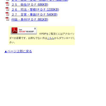
２５ 衛生(ＰＤＦ:686KB)
２６ 司法・警察(ＰＤＦ:1330KB)
２７ 災害・事故(ＰＤＦ:540KB)
付録・奥付(ＰＤＦ:881KB)
※PDFをご覧頂くにはアクロバットリー
ダーが必要です。お持ちでない方は
こちら
からダウンロードしてくだ
さい。
▲ページ上部に戻る
御利用に当たって
当ホームページに掲載している統計データ等の一部
は、Excel形式、またはPDF形式で提供しています。閲
覧ソフトが必要な場合は、無償の
「Excel モバイルア
プリ」
、
「Excel Online」
、
「Adobe Acrobat
Reader」
などをご利用ください。
▲ページ上部に戻る
と
個人情報保護
|
リンクについて
|
著作権に