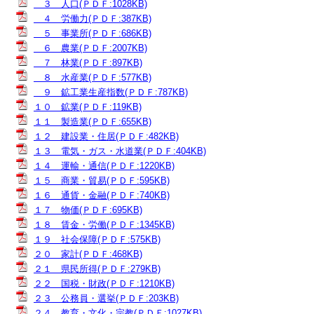
３ 人口(ＰＤＦ:1028KB)
４ 労働力(ＰＤＦ:387KB)
５ 事業所(ＰＤＦ:686KB)
６ 農業(ＰＤＦ:2007KB)
７ 林業(ＰＤＦ:897KB)
８ 水産業(ＰＤＦ:577KB)
９ 鉱工業生産指数(ＰＤＦ:787KB)
１０ 鉱業(ＰＤＦ:119KB)
１１ 製造業(ＰＤＦ:655KB)
１２ 建設業・住居(ＰＤＦ:482KB)
１３ 電気・ガス・水道業(ＰＤＦ:404KB)
１４ 運輸・通信(ＰＤＦ:1220KB)
１５ 商業・貿易(ＰＤＦ:595KB)
１６ 通貨・金融(ＰＤＦ:740KB)
１７ 物価(ＰＤＦ:695KB)
１８ 賃金・労働(ＰＤＦ:1345KB)
１９ 社会保障(ＰＤＦ:575KB)
２０ 家計(ＰＤＦ:468KB)
２１ 県民所得(ＰＤＦ:279KB)
２２ 国税・財政(ＰＤＦ:1210KB)
２３ 公務員・選挙(ＰＤＦ:203KB)
２４ 教育・文化・宗教(ＰＤＦ:1027KB)