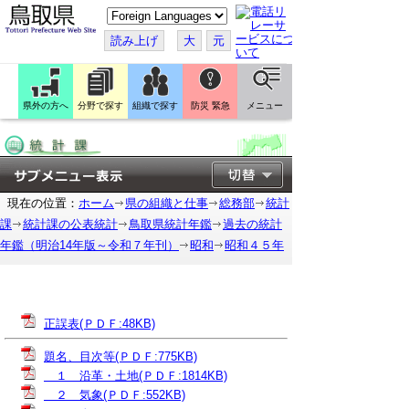
こ
の
ペ
読み上げ
大
元
ー
ジ
を
翻
訳
県外の方へ
分野で探す
組織で探す
防災 緊急
メニュー
す
る
現在の位置：
ホーム
県の組織と仕事
総務部
統計
課
統計課の公表統計
鳥取県統計年鑑
過去の統計
年鑑（明治14年版～令和７年刊）
昭和
昭和４５年
正誤表(ＰＤＦ:48KB)
題名、目次等(ＰＤＦ:775KB)
１ 沿革・土地(ＰＤＦ:1814KB)
２ 気象(ＰＤＦ:552KB)