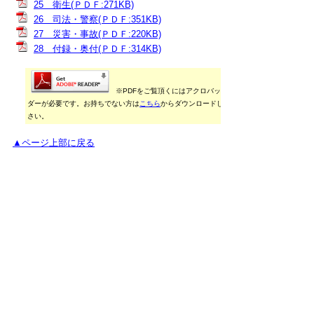
25 衛生(ＰＤＦ:271KB)
26 司法・警察(ＰＤＦ:351KB)
27 災害・事故(ＰＤＦ:220KB)
28 付録・奥付(ＰＤＦ:314KB)
※PDFをご覧頂くにはアクロバットリー
ダーが必要です。お持ちでない方は
こちら
からダウンロードしてくだ
さい。
▲ページ上部に戻る
御利用に当たって
当ホームページに掲載している統計データ等の一部
は、Excel形式、またはPDF形式で提供しています。閲
覧ソフトが必要な場合は、無償の
「Excel モバイルア
プリ」
、
「Excel Online」
、
「Adobe Acrobat
Reader」
などをご利用ください。
▲ページ上部に戻る
と
個人情報保護
|
リンクについて
|
著作権に
り
ついて
|
アクセシビリティ