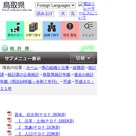
こ
の
ペ
読み上げ
大
元
ー
ジ
を
翻
訳
県外の方へ
分野で探す
組織で探す
防災 緊急
メニュー
す
る
現在の位置：
ホーム
県の組織と仕事
総務部
統計
課
統計課の公表統計
鳥取県統計年鑑
過去の統計
年鑑（明治14年版～令和７年刊）
平成
平成２０・
２１年
題名、目次等(ＰＤＦ:383KB)
1 沿革・土地(ＰＤＦ:1665KB)
2 気象(ＰＤＦ:153KB)
3 人口(ＰＤＦ:219KB)