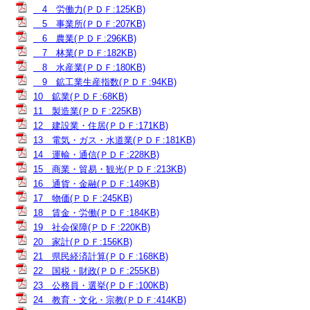
4 労働力(ＰＤＦ:125KB)
5 事業所(ＰＤＦ:207KB)
6 農業(ＰＤＦ:296KB)
7 林業(ＰＤＦ:182KB)
8 水産業(ＰＤＦ:180KB)
9 鉱工業生産指数(ＰＤＦ:94KB)
10 鉱業(ＰＤＦ:68KB)
11 製造業(ＰＤＦ:225KB)
12 建設業・住居(ＰＤＦ:171KB)
13 電気・ガス・水道業(ＰＤＦ:181KB)
14 運輸・通信(ＰＤＦ:228KB)
15 商業・貿易・観光(ＰＤＦ:213KB)
16 通貨・金融(ＰＤＦ:149KB)
17 物価(ＰＤＦ:245KB)
18 賃金・労働(ＰＤＦ:184KB)
19 社会保障(ＰＤＦ:220KB)
20 家計(ＰＤＦ:156KB)
21 県民経済計算(ＰＤＦ:168KB)
22 国税・財政(ＰＤＦ:255KB)
23 公務員・選挙(ＰＤＦ:100KB)
24 教育・文化・宗教(ＰＤＦ:414KB)