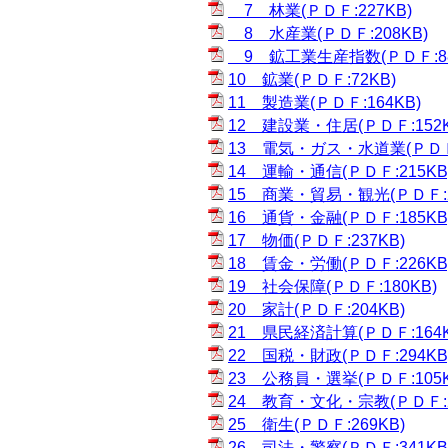
7 林業(ＰＤＦ:227KB)
8 水産業(ＰＤＦ:208KB)
9 鉱工業生産指数(ＰＤＦ:88
10 鉱業(ＰＤＦ:72KB)
11 製造業(ＰＤＦ:164KB)
12 建設業・住居(ＰＤＦ:152K
13 電気・ガス・水道業(ＰＤＦ:
14 運輸・通信(ＰＤＦ:215KB
15 商業・貿易・観光(ＰＤＦ:2
16 通貨・金融(ＰＤＦ:185KB
17 物価(ＰＤＦ:237KB)
18 賃金・労働(ＰＤＦ:226KB
19 社会保障(ＰＤＦ:180KB)
20 家計(ＰＤＦ:204KB)
21 県民経済計算(ＰＤＦ:164K
22 国税・財政(ＰＤＦ:294KB
23 公務員・選挙(ＰＤＦ:105K
24 教育・文化・宗教(ＰＤＦ:2
25 衛生(ＰＤＦ:269KB)
26 司法・警察(ＰＤＦ:341KB