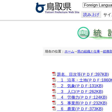
こ
の
ペ
ー
読み上げ
サイ
ジ
を
翻
訳
す
る
現在の位置：
ホーム
県の組織と仕事
総務
題名、目次等(ＰＤＦ:397KB)
1 沿革・土地(ＰＤＦ:1860K
2 気象(ＰＤＦ:131KB)
3 人口(ＰＤＦ:262KB)
4 労働力(ＰＤＦ:124KB)
5 事業所(ＰＤＦ:232KB)
6 農業(ＰＤＦ:373KB)