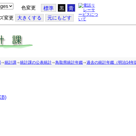
色変更
標準
黒
青
ズ変更
大
きくする
元
にもどす
部
統計課
統計課の公表統計
鳥取県統計年鑑
過去の統計年鑑（明治14年
B)