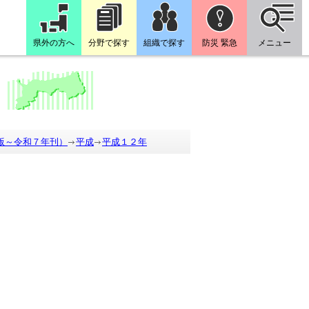
県外の方へ
分野で探す
組織で探す
防災 緊急
メニュー
版～令和７年刊）
平成
平成１２年