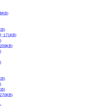
KB)
B)
171KB)
)
09KB)
)
)
B)
)
B)
70KB)
)