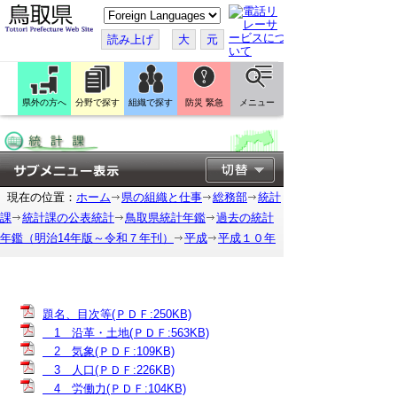
こ
の
ペ
読み上げ
大
元
ー
ジ
を
翻
訳
県外の方へ
分野で探す
組織で探す
防災 緊急
メニュー
す
る
現在の位置：
ホーム
県の組織と仕事
総務部
統計
課
統計課の公表統計
鳥取県統計年鑑
過去の統計
年鑑（明治14年版～令和７年刊）
平成
平成１０年
題名、目次等(ＰＤＦ:250KB)
1 沿革・土地(ＰＤＦ:563KB)
2 気象(ＰＤＦ:109KB)
3 人口(ＰＤＦ:226KB)
4 労働力(ＰＤＦ:104KB)