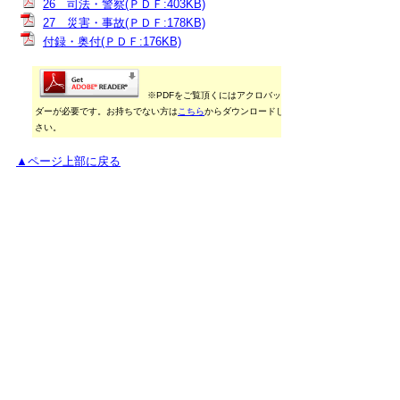
26 司法・警察(ＰＤＦ:403KB)
27 災害・事故(ＰＤＦ:178KB)
付録・奥付(ＰＤＦ:176KB)
※PDFをご覧頂くにはアクロバットリー
ダーが必要です。お持ちでない方は
こちら
からダウンロードしてくだ
さい。
▲ページ上部に戻る
御利用に当たって
当ホームページに掲載している統計データ等の一部
は、Excel形式、またはPDF形式で提供しています。閲
覧ソフトが必要な場合は、無償の
「Excel モバイルア
プリ」
、
「Excel Online」
、
「Adobe Acrobat
Reader」
などをご利用ください。
▲ページ上部に戻る
と
個人情報保護
|
リンクについて
|
著作権に
り
ついて
|
アクセシビリティ