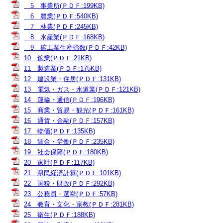
5 事業所(ＰＤＦ:199KB)
6 農業(ＰＤＦ:540KB)
7 林業(ＰＤＦ:245KB)
8 水産業(ＰＤＦ:168KB)
9 鉱工業生産指数(ＰＤＦ:42KB)
10 鉱業(ＰＤＦ:21KB)
11 製造業(ＰＤＦ:175KB)
12 建設業・住居(ＰＤＦ:131KB)
13 電気・ガス・水道業(ＰＤＦ:121KB)
14 運輸・通信(ＰＤＦ:196KB)
15 商業・貿易・観光(ＰＤＦ:161KB)
16 通貨・金融(ＰＤＦ:157KB)
17 物価(ＰＤＦ:135KB)
18 賃金・労働(ＰＤＦ:235KB)
19 社会保障(ＰＤＦ:180KB)
20 家計(ＰＤＦ:117KB)
21 県民経済計算(ＰＤＦ:101KB)
22 国税・財政(ＰＤＦ:292KB)
23 公務員・選挙(ＰＤＦ:57KB)
24 教育・文化・宗教(ＰＤＦ:281KB)
25 衛生(ＰＤＦ:188KB)