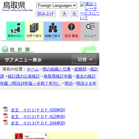
こ
の
ペ
読み上げ
大
元
ー
ジ
を
翻
訳
県外の方へ
分野で探す
組織で探す
防災 緊急
メニュー
す
る
現在の位置：
ホーム
県の組織と仕事
総務部
統計
課
統計課の公表統計
鳥取県統計年鑑
過去の統計
年鑑（明治14年版～令和７年刊）
明治
明治２８年
全文 その１(ＰＤＦ:4269KB)
全文 その２(ＰＤＦ:4129KB)
全文 その３(ＰＤＦ:1644KB)