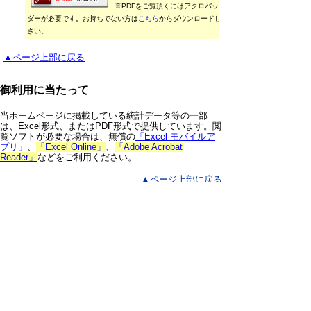
※PDFをご覧頂くにはアクロバットリー
ダーが必要です。お持ちでない方は
こちら
からダウンロードしてくだ
さい。
▲ページ上部に戻る
御利用に当たって
当ホームページに掲載している統計データ等の一部
は、Excel形式、またはPDF形式で提供しています。閲
覧ソフトが必要な場合は、無償の
「Excel モバイルア
プリ」
、
「Excel Online」
、
「Adobe Acrobat
Reader」
などをご利用ください。
▲ページ上部に戻る
と
個人情報保護
|
リンクについて
|
著作権に
り
ついて
|
アクセシビリティ
ネ
鳥取県 総務部 統計課
ッ
住所 〒680-8570
ト
鳥取県鳥取市東町1丁目220
電話
0857-26-7103