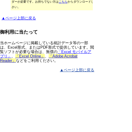
ダーが必要です。お持ちでない方は
こちら
からダウンロードしてくだ
さい。
▲ページ上部に戻る
御利用に当たって
当ホームページに掲載している統計データ等の一部
は、Excel形式、またはPDF形式で提供しています。閲
覧ソフトが必要な場合は、無償の
「Excel モバイルア
プリ」
、
「Excel Online」
、
「Adobe Acrobat
Reader」
などをご利用ください。
▲ページ上部に戻る
と
個人情報保護
|
リンクについて
|
著作権に
り
ついて
|
アクセシビリティ
ネ
鳥取県 総務部 統計課
ッ
住所 〒680-8570
ト
鳥取県鳥取市東町1丁目220
電話
0857-26-7103
へ
ファクシミリ 0857-23-5033