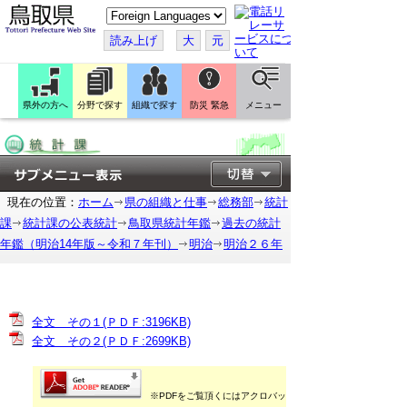
こ
の
ペ
読み上げ
大
元
ー
ジ
を
翻
訳
県外の方へ
分野で探す
組織で探す
防災 緊急
メニュー
す
る
現在の位置：
ホーム
県の組織と仕事
総務部
統計
課
統計課の公表統計
鳥取県統計年鑑
過去の統計
年鑑（明治14年版～令和７年刊）
明治
明治２６年
全文 その１(ＰＤＦ:3196KB)
全文 その２(ＰＤＦ:2699KB)
※PDFをご覧頂くにはアクロバットリー