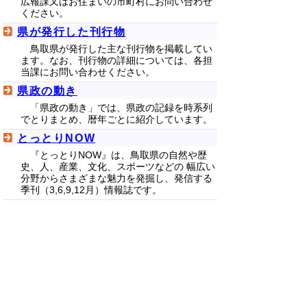
広報課又はお住まいの市町村にお問い合わせ
ください。
県が発行した刊行物
鳥取県が発行した主な刊行物を掲載してい
ます。なお、刊行物の詳細については、各担
当課にお問い合わせください。
県政の動き
「県政の動き」では、県政の記録を時系列
でとりまとめ、暦年ごとに紹介しています。
とっとりNOW
『とっとりNOW』は、鳥取県の自然や歴
史、人、産業、文化、スポーツなどの 幅広い
分野からさまざまな魅力を発掘し、発信する
季刊（3,6,9,12月）情報誌です。
▲ページ上部に戻る
と
個人情報保護
|
リンクについて
|
著作権に
り
ついて
|
アクセシビリティ
ネ