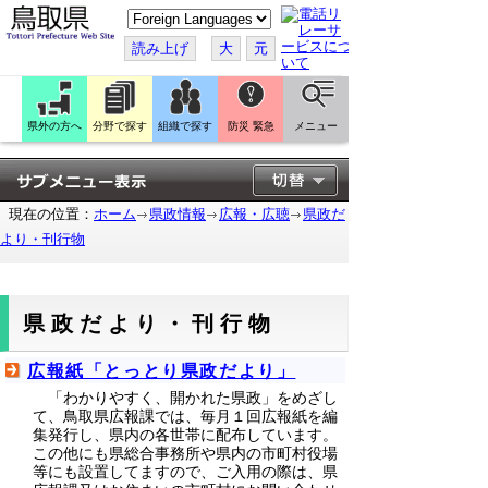
こ
の
ペ
読み上げ
大
元
ー
ジ
を
翻
訳
県外の方へ
分野で探す
組織で探す
防災 緊急
メニュー
す
る
現在の位置：
ホーム
県政情報
広報・広聴
県政だ
より・刊行物
県政だより・刊行物
広報紙「とっとり県政だより」
「わかりやすく、開かれた県政」をめざし
て、鳥取県広報課では、毎月１回広報紙を編
集発行し、県内の各世帯に配布しています。
この他にも県総合事務所や県内の市町村役場
等にも設置してますので、ご入用の際は、県