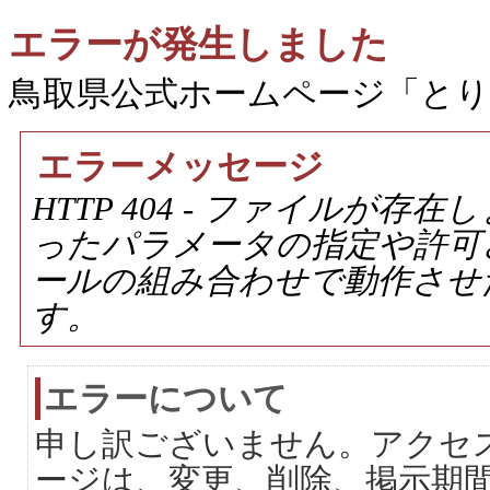
エラーが発生しました
鳥取県公式ホームページ「と
エラーメッセージ
HTTP 404 - ファイルが
ったパラメータの指定や許可
ールの組み合わせで動作させ
す。
エラーについて
申し訳ございません。アクセ
ージは、変更、削除、掲示期