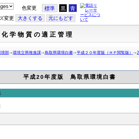
色変更
標準
黒
青
ズ変更
大
きくする
元
にもどす
など化学物質の適正管理
環境部
環境立県推進課
鳥取県環境白書
平成２０年度版（ＨＰ閲覧版）
平成20年度版 鳥取県環境白書
現
理