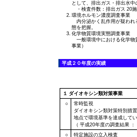
として、排出ガス・排出水中
・検査件数：排出ガス 20施
環境ホルモン濃度調査事業
内分泌かく乱作用が疑われる
態を把握。
化学物質環境実態調査事業
一般環境中における化学物質
事業）
平成２０年度の実績
１ ダイオキシン類対策事業
○
常時監視
ダイオキシン類対策特別措置
地点で環境基準を達成して
（ 平成20年度の調査結果 ： http:/
○
特定施設の立入検査