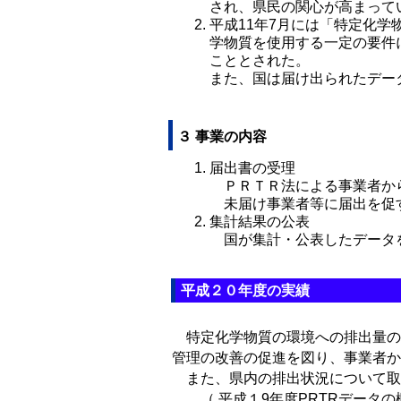
され、県民の関心が高まって
平成11年7月には「特定化
学物質を使用する一定の要件
こととされた。
また、国は届け出られたデー
３ 事業の内容
届出書の受理
ＰＲＴＲ法による事業者か
未届け事業者等に届出を促
集計結果の公表
国が集計・公表したデータを
平成２０年度の実績
特定化学物質の環境への排出量の把
管理の改善の促進を図り、事業者か
また、県内の排出状況について取
（ 平成１9年度PRTRデータの概要 ： http