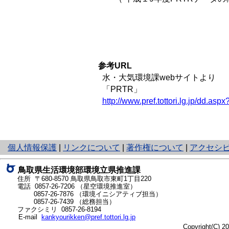
参考URL
水・大気環境課webサイトより
「PRTR」
http://www.pref.tottori.lg.jp/dd.a
と
個人情報保護
|
リンクについて
|
著作権について
|
アクセシ
り
ネ
鳥取県生活環境部環境立県推進課
ッ
住所 〒680-8570
鳥取県鳥取市東町1丁目220
ト
電話
0857-26-7206
（星空環境推進室）
0857-26-7876
（環境イニシアティブ担当）
へ
0857-26-7439
（総務担当）
の
ファクシミリ 0857-26-8194
E-mail
kankyourikken@pref.tottori.lg.jp
Copyright(C) 