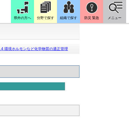
県外の方へ
分野で探す
組織で探す
防災 緊急
メニュー
2.4 環境ホルモンなど化学物質の適正管理