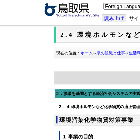
こ
の
ペ
ー
読み上げ
サイ
ジ
を
翻
2.4 環境ホルモン
訳
す
る
現在の位置：
ホーム
県の組織と仕事
生活
２．循環を基調とする経済社会システムの実
２．４ 環境ホルモンなど化学物質の適正管
環境汚染化学物質対策事業
１ 事業の目的