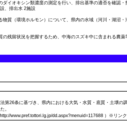
のダイオキシン類濃度の測定を行い、排出基準の適否を確認・
設、排出水 2施設
物質（環境ホルモン）について、県内の水域（河川・湖沼・
の残留状況を把握するため、中海のスズキ中に含まれる農薬
法第26条に基づき、県内における大気・水質・底質・土壌の
いた。
/www.pref.tottori.lg.jp/dd.aspx?menuid=117688 ）※