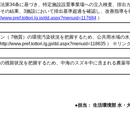
法第34条に基づき、特定施設設置事業場への立入検査、排出
その結果、3施設において排出基準超過を確認し、改善指導を
://www.pref.tottori.lg.jp/dd.aspx?menuid=117684
）
ン（ 7物質）の環境汚染状況を把握するため、公共用水域の
/www.pref.tottori.lg.jp/dd.aspx?menuid=118635 ） ※
質の残留状況を把握するため、中海のスズキ中に含まれる農薬
●担当： 生活環境部 水・大気