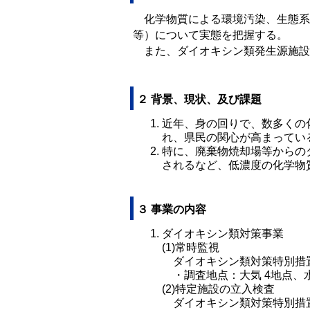
化学物質による環境汚染、生態系
等）について実態を把握する。
また、ダイオキシン類発生源施設
２ 背景、現状、及び課題
近年、身の回りで、数多くの
れ、県民の関心が高まってい
特に、廃棄物焼却場等からの
されるなど、低濃度の化学物
３ 事業の内容
ダイオキシン類対策事業
(1)常時監視
ダイオキシン類対策特別措置
・調査地点：大気 4地点、水質
(2)特定施設の立入検査
ダイオキシン類対策特別措置