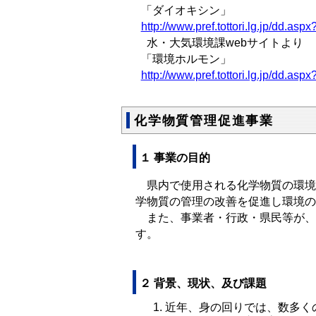
「ダイオキシン」
http://www.pref.tottori.lg.jp/dd.a
水・大気環境課webサイトより
「環境ホルモン」
http://www.pref.tottori.lg.jp/dd.a
化学物質管理促進事業
１ 事業の目的
県内で使用される化学物質の環境
学物質の管理の改善を促進し環境の
また、事業者・行政・県民等が、
す。
２ 背景、現状、及び課題
近年、身の回りでは、数多く