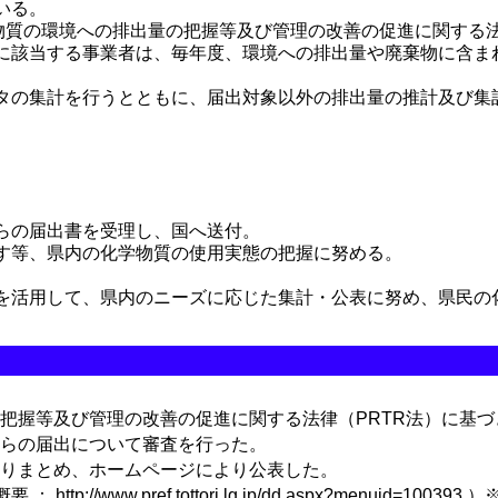
いる。
学物質の環境への排出量の把握等及び管理の改善の促進に関する法
に該当する事業者は、毎年度、環境への排出量や廃棄物に含ま
タの集計を行うとともに、届出対象以外の排出量の推計及び集
らの届出書を受理し、国へ送付。
す等、県内の化学物質の使用実態の把握に努める。
活用して、県内のニーズに応じた集計・公表に努め、県民の
握等及び管理の改善の促進に関する法律（PRTR法）に基づ
らの届出について審査を行った。
りまとめ、ホームページにより公表した。
://www.pref.tottori.lg.jp/dd.aspx?menuid=1003