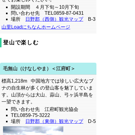
開設期間 ４月下旬～10月下旬
問い合わせ先 TEL0859-87-0431
場所
日野郡（西側）観光マップ
B-3
山里Loadにちなんホームページ
登山で楽しむ
毛無山（けなしやま）＜江府町＞
標高1,218m 中国地方では珍しい広大なブ
ナの自生林が多くの登山客を魅了していま
す。山頂からは大山、蒜山、弓ヶ浜半島を
一望できます。
問い合わせ先 江府町観光協会
TEL0859-75-3222
場所
日野郡（東側）観光マップ
D-5