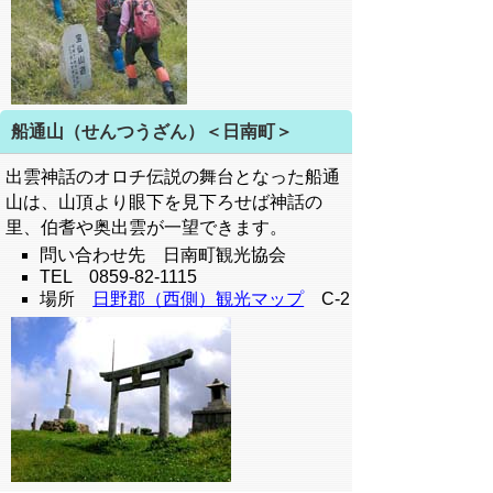
船通山（せんつうざん）＜日南町＞
出雲神話のオロチ伝説の舞台となった船通
山は、山頂より眼下を見下ろせば神話の
里、伯耆や奥出雲が一望できます。
問い合わせ先 日南町観光協会
TEL 0859-82-1115
場所
日野郡（西側）観光マップ
C-2