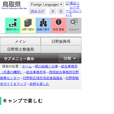
こ
の
ペ
読み上げ
大
元
ー
ジ
を
翻
訳
県外の方へ
分野で探す
組織で探す
防災 緊急
メニュー
す
る
メイン
日野振興局
日野県土整備局
現在の位置：
ホーム
県の組織と仕事
総合事務所
（共通の機関）
総合事務所等
西部総合事務所日野
振興センター
日野郡広域交流促進協議会
日野郡観
光ガイド＆マップ
自然を楽しむ
キャンプで楽しむ