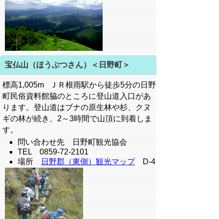
宝仏山（ほうぶつさん）＜日野町＞
標高1,005m ＪＲ根雨駅から徒歩5分の日野
町民俗資料館脇のところに登山道入口があ
ります。登山道はブナの原生林や杉、クヌ
ギの林が続き、2～3時間で山頂に到着しま
す。
問い合わせ先 日野町観光協会
TEL 0859-72-2101
場所
日野郡（東側）観光マップ
D-4