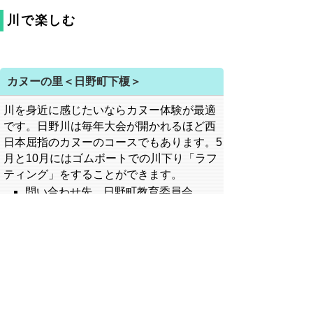
川で楽しむ
カヌーの里＜日野町下榎＞
川を身近に感じたいならカヌー体験が最適
です。日野川は毎年大会が開かれるほど西
日本屈指のカヌーのコースでもあります。5
月と10月にはゴムボートでの川下り「ラフ
ティング」をすることができます。
問い合わせ先 日野町教育委員会
TEL 0859-72-2107
場所
日野郡（東側）観光マップ
D-3
日野郡（西側）観光マップ
B-7