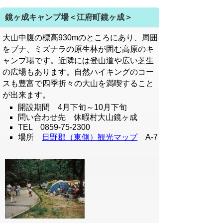
鏡ヶ成キャンプ場＜江府町鏡ヶ成＞
大山中腹の標高930mのところにあり、周囲
をブナ、ミズナラの原生林が囲む高原のキ
ャンプ場です。近隣には登山道や広い芝生
の広場もあります。自然ハイキングのコー
スも豊富で四季折々の大山を満喫すること
が出来ます。
開設期間 4月下旬～10月下旬
問い合わせ先 休暇村大山鏡ヶ成
TEL 0859-75-2300
場所
日野郡（東側）観光マップ
A-7