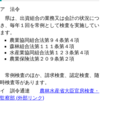
ア 法令
県は、出資組合の業務又は会計の状況につ
き、毎年１回を常例として検査を実施してい
ます。
農業協同組合法第９４条第４項
森林組合法第１１１条第４項
水産業協同組合法第１２３条第４項
農業保険法第２０９条第２項
常例検査のほか、請求検査、認定検査、随
時検査等があります。
イ 訓令通達
農林水産省大臣官房検査・
監察部 (外部リンク)
農林水産省協同組合等検査規程
農林水産省協同組合等検査基本要綱
農林資水産省協同組合検査実施要項
ウ 県規則