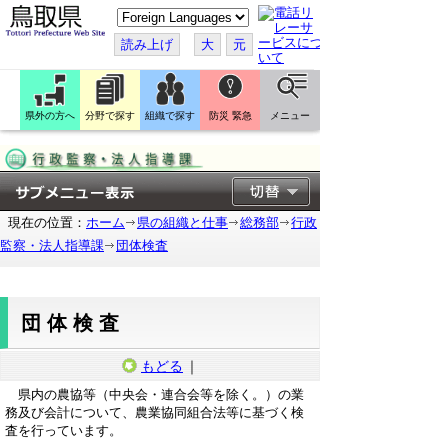
こ
の
ペ
読み上げ
大
元
ー
ジ
を
翻
訳
県外の方へ
分野で探す
組織で探す
防災 緊急
メニュー
す
る
現在の位置：
ホーム
県の組織と仕事
総務部
行政
監察・法人指導課
団体検査
団体検査
もどる
｜
県内の農協等（中央会・連合会等を除く。）の業
務及び会計について、農業協同組合法等に基づく検
査を行っています。