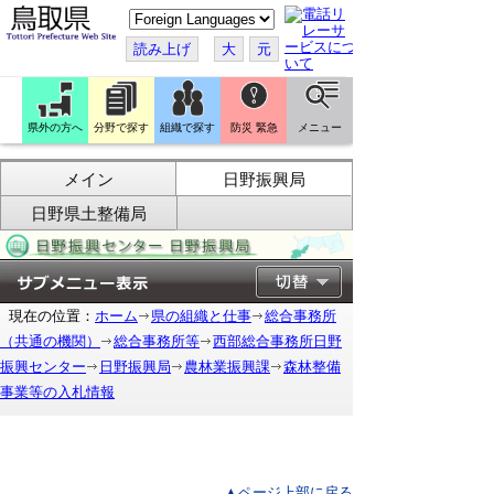
こ
の
ペ
読み上げ
大
元
ー
ジ
を
翻
訳
県外の方へ
分野で探す
組織で探す
防災 緊急
メニュー
す
る
メイン
日野振興局
日野県土整備局
現在の位置：
ホーム
県の組織と仕事
総合事務所
（共通の機関）
総合事務所等
西部総合事務所日野
振興センター
日野振興局
農林業振興課
森林整備
事業等の入札情報
▲ページ上部に戻る