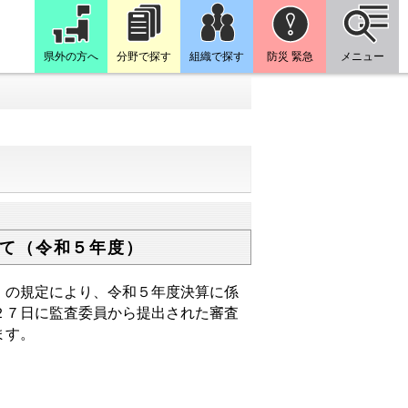
県外の方へ
分野で探す
組織で探す
防災 緊急
メニュー
て（令和５年度）
の規定により、令和５年度決算に係
２７日に監査委員から提出された審査
ます。