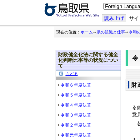
こ
の
ペ
ー
読み上げ
サイ
ジ
を
翻
現在の位置：
ホーム
県の組織と仕事
令和
訳
す
る
財政健全化法に関する健全
化判断比率等の状況につい
て
もどる
財
令和６年度決算
令和５年度決算
「
令和４年度決算
る
意
令和３年度決算
各
令和２年度決算
令和元年度決算
１