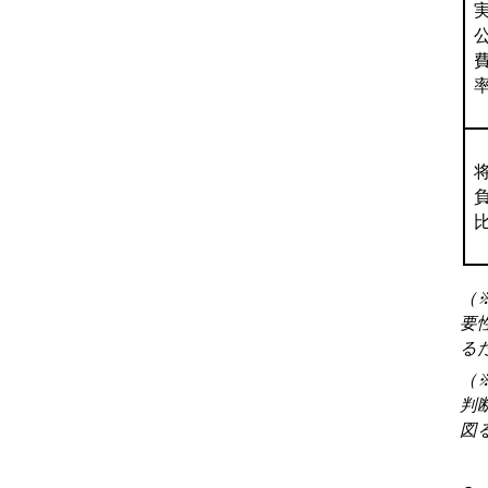
（
要
る
（
判
図