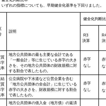
ずれの指標についても、早期健全化基準を下回りました。
健全化判断比
区
説明
分
R3
R
決算
決
地方公共団体の最も主要な会計である
実質
赤字
赤
「一般会計」等に生じている赤字の大き
赤字
さを、その地方公共団体の財政規模に対
なし
な
比率
する割合で表したもの。
連結
公立病院や下水道など公営企業を含む
赤字
赤
実質
「地方公共団体の全会計」に生じている
赤字
赤字の大きさを、財政規模に対する割合
なし
な
比率
で表したもの。
地方公共団体の借入金（地方債）の返済