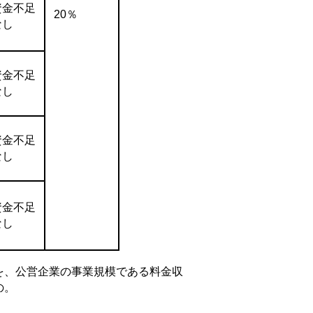
資金不足
20％
なし
資金不足
なし
資金不足
なし
資金不足
なし
を、公営企業の事業規模である料金収
の。