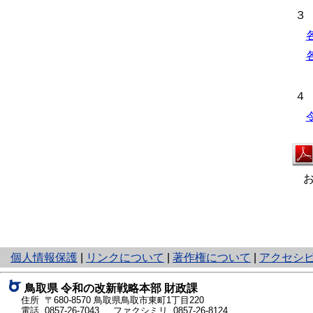
３
４
お
と
個人情報保護
|
リンクについて
|
著作権について
|
アクセシ
り
ネ
鳥取県
令和の改新戦略本部
財政課
ッ
住所 〒680-8570
鳥取県鳥取市東町1丁目220
ト
電話
0857-26-7043
ファクシミリ 0857-26-8124