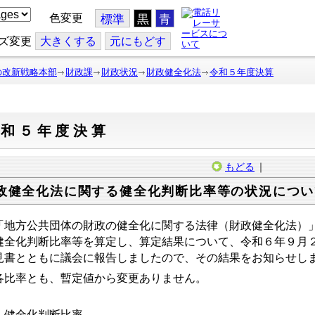
色変更
標準
黒
青
ズ変更
大
きくする
元
にもどす
の改新戦略本部
財政課
財政状況
財政健全化法
令和５年度決算
令和５年度決算
もどる
｜
政健全化法に関する健全化判断比率等の状況につい
地方公共団体の財政の健全化に関する法律（財政健全化法）」
健全化判断比率等を算定し、算定結果について、令和６年９月
見書とともに議会に報告
しましたので、その結果をお知らせし
比率とも、暫定値から変更ありません。
 健全化判断比率