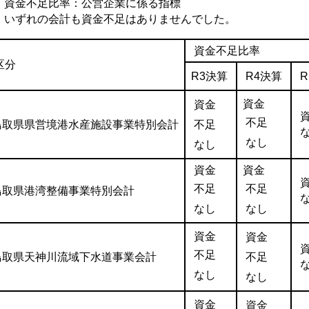
 資金不足比率：公営企業に係る指標
ずれの会計も資金不足はありませんでした。
資金不足比率
区分
R3決算
R4決算
資金
資金
不足
鳥取県県営境港水産施設事業特別会計
不足
なし
なし
資金
資金
不足
不足
鳥取県港湾整備事業特別会計
なし
なし
資金
資金
不足
鳥取県天神川流域下水道事業会計
不足
なし
なし
資金
資金