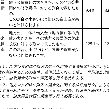
実質
額（公債費）の大きさを、その地方公共
公債
団体の財政規模に対する割合で表したも
9.4％
8
費比
の。
率
この割合が小さいほど財政の自由度が高
いと評価されます。
地方公共団体の借入金（地方債）等の負
将来
債の大きさを、その地方公共団体の財政
負担
規模に対する割合で表したもの。
125.1％
1
比率
この割合が小さいほど、将来の負担が少
ないと評価されます。
※１）地方公共団体の財政の健全化に関する法律施行令により
性を判断するための基準。基準以上となった場合、早期健全化
ため、財政健全化計画の策定等を行う必要がある。
※２）地方公共団体の財政の健全化に関する法律施行令により
断するための基準。基準以上となった場合、財政再生団体とし
るため、財政再生計画の策定等を行う必要がある。