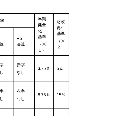
早期
率
財政
健全
再生
化
基準
基準
4
R5
（※
（※
算
決算
２）
１）
字
赤字
3.75％
5％
し
なし
字
赤字
8.75％
15％
し
なし