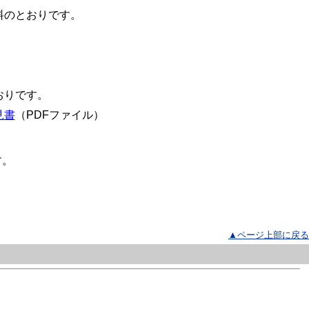
料のとおりです。
おりです。
見書
（PDFファイル）
す。
▲ページ上部に戻る