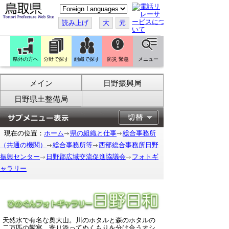
こ
の
ペ
読み上げ
大
元
ー
ジ
を
翻
訳
県外の方へ
分野で探す
組織で探す
防災 緊急
メニュー
す
る
メイン
日野振興局
日野県土整備局
現在の位置：
ホーム
県の組織と仕事
総合事務所
（共通の機関）
総合事務所等
西部総合事務所日野
振興センター
日野郡広域交流促進協議会
フォトギ
ャラリー
天然水で有名な奥大山。
川のホタルと森のホタルの
二万匹の饗宴。寄り添ってぬくもりを分け合うオシ