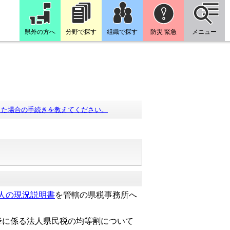
県外の方へ
分野で探す
組織で探す
防災 緊急
メニュー
した場合の手続きを教えてください。
。
人の現況説明書
を
管轄の県税事務所へ
に係る法人県民税の均等割について