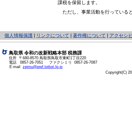
課税を保留します。
ただし、事業活動を行っていると
と
個人情報保護
|
リンクについて
|
著作権について
|
アクセシ
り
ネ
ッ
鳥取県
令和の改新戦略本部
税務課
ト
住所 〒680-8570
鳥取県鳥取市東町1丁目220
電話
0857-26-7051
ファクシミリ 0857-26-7087
へ
E-mail
zeimu@pref.tottori.lg.jp
の
Copyright(C) 