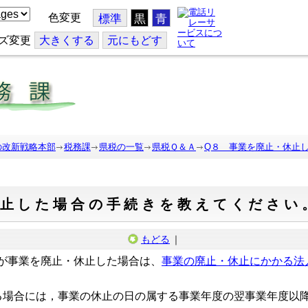
色変更
標準
黒
青
ズ変更
大
きくする
元
にもどす
の改新戦略本部
税務課
県税の一覧
県税Ｑ＆Ａ
Q８ 事業を廃止・休止
休止した場合の手続きを教えてください
もどる
｜
が事業を廃止・休止した場合は、
事業の廃止・休止にかかる法
場合には，事業の休止の日の属する事業年度の翌事業年度以降