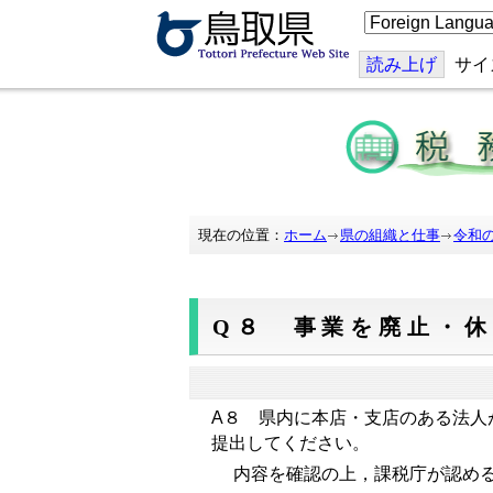
こ
の
ペ
ー
読み上げ
サイ
ジ
を
翻
訳
す
る
現在の位置：
ホーム
県の組織と仕事
令和
Q８ 事業を廃止・
A８
県内に本店・支店のある法人
提出してください
。
内容を確認の上，課税庁が認める