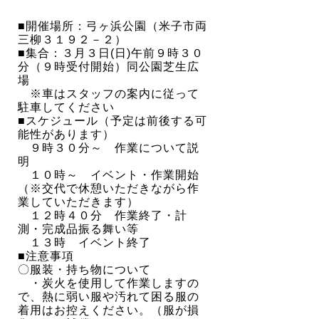
■開催場所：弓ヶ浜公園（米子市両
三柳３１９２－２）
■集合：３月３日(日)午前９時３０
分（９時受付開始）同公園芝生広
場
※車はスタッフの案内に従って
駐車してください
■スケジュール（予定は前後する可
能性があります）
９時３０分～ 作業について説
明
１０時～ イベント・作業開始
（※交代で休憩いただきながら作
業していただきます）
１２時４０分 作業終了・計
測・完成品振る舞い等
１３時 イベント終了
■注意事項
〇服装・持ち物について
・炭火を使用して作業しますの
で、熱に弱い服や汚れて困る服の
着用はお控えください。（服が損