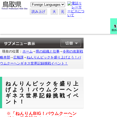
こ
の
ペ
読み上げ
大
元
ー
ジ
を
翻
訳
県外
す
る
現在の位置：
ホーム
県の組織と仕事
令和の改新戦
略本部
広報課
ねんりんピックを盛り上げよう！バ
ウムクーヘンギネス世界記録挑戦イベント！
ねんりんピックを盛り上
げよう！バウムクーヘン
ギネス世界記録挑戦イベ
ント！
※
「ねんりんBIG！バウムクーヘン