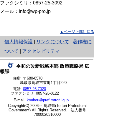
ファクシミリ：
0857-25-3092
メール：info@wp-pro.jp
▲ページ上部に戻る
と
個人情報保護
|
リンクについて
|
著作権に
り
ついて
|
アクセシビリティ
ネ
令和の改新戦略本部 政策戦略局
広
ッ
報課
住所 〒680-8570
ト
鳥取県鳥取市東町1丁目220
へ
電話
0857-26-7020
ファクシミリ 0857-26-8122
の
E-mail
kouhou@pref.tottori.lg.jp
Copyright(C) 2006～ 鳥取県(Tottori Prefectural
Government) All Rights Reserved. 法人番号
7000020310000