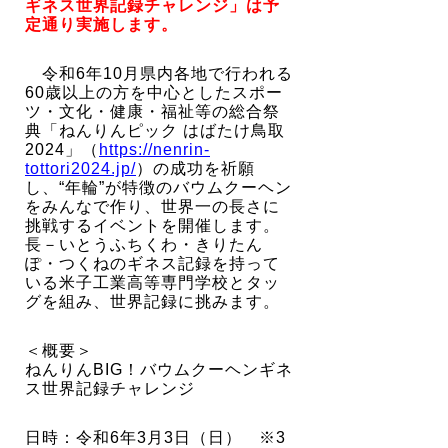
ギネス世界記録チャレンジ」は予
定通り実施します。
令和6年10月県内各地で行われる
60歳以上の方を中心としたスポー
ツ・文化・健康・福祉等
の総合祭
典「ねんりんピック はばたけ鳥取
2024」（
https://nenrin-
tottori2024.jp/
）の成功を祈願
し、“年輪”が特徴のバウムクーヘン
をみんなで作り、世界一の長さに
挑戦するイベントを開催します。
長－いとうふちくわ・きりたん
ぽ・つくねのギネス記録を持って
いる米子工業高等専門学校とタッ
グを組み、世界記録に挑みます。
＜概要＞
ねんりんBIG！バウムクーヘンギネ
ス世界記録チャレンジ
日時：令和6年3月3日（日） ※3