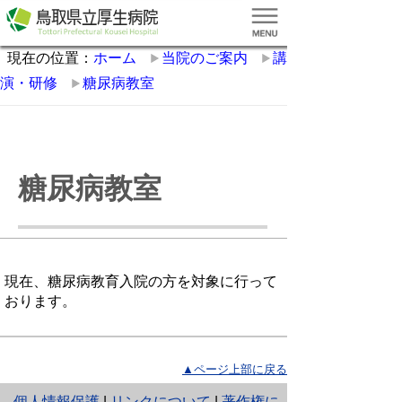
現在の位置：
ホーム
当院のご案内
講
演・研修
糖尿病教室
糖尿病教室
現在、糖尿病教育入院の方を対象に行って
おります。
▲ページ上部に戻る
と
個人情報保護
|
リンクについて
|
著作権に