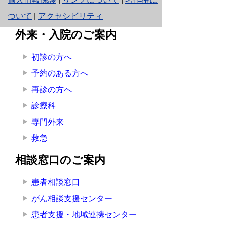
り
ついて
|
アクセシビリティ
ネ
外来・入院のご案内
ッ
初診の方へ
ト
予約のある方へ
へ
再診の方へ
の
診療科
専門外来
救急
相談窓口のご案内
患者相談窓口
がん相談支援センター
患者支援・地域連携センター