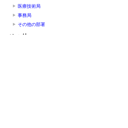
医療技術局
事務局
その他の部署
その他
お知らせ
講演・研修
広報
採用情報
入札情報
お問い合わせ
鳥取県立厚生病院
〒682-0804 鳥取県倉吉市東昭和町
150