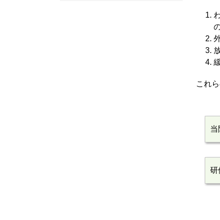
これら
当
研