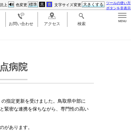
ツールの使い方
標準
黒
青
大きくする
読上
色変更
文字サイズ変更
ボタンを非表示
お問い合わせ
アクセス
検索
点病院
院」の指定更新を受けました。鳥取県中部に
と緊密な連携を保ちながら、専門性の高い
のがあります。