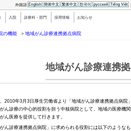
English
簡体中文
繁体中文
한국어
русский
Tiếng Việt
外国語
来
入院
診療科・部門
採用情報
お知らせ
院の機能
地域がん診療連携拠点病院
地域がん診療連携拠
、2010年3月3日厚生労働省より「地域がん診療連携拠点病
がん診療の中心的役割を担う中核病院として、地域の医療機関
がん医療を提供して行きます。
がん診療連携拠点病院」に求められる役割には以下のようなも