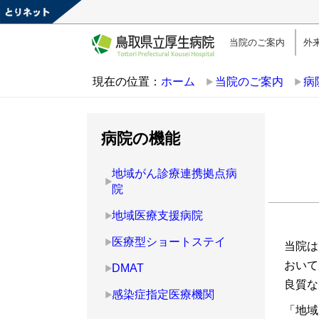
当院のご案内
外
現在の位置：
ホーム
当院のご案内
病
病院の機能
地域がん診療連携拠点病
院
地域医療支援病院
医療型ショートステイ
当院は
おいて
DMAT
良質な
感染症指定医療機関
「地域