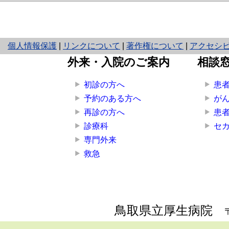
と
個人情報保護
|
リンクについて
|
著作権について
|
アクセシ
り
外来・入院のご案内
相談
ネ
ッ
初診の方へ
患
ト
予約のある方へ
が
へ
再診の方へ
患
の
診療科
セ
専門外来
救急
鳥取県立厚生病院