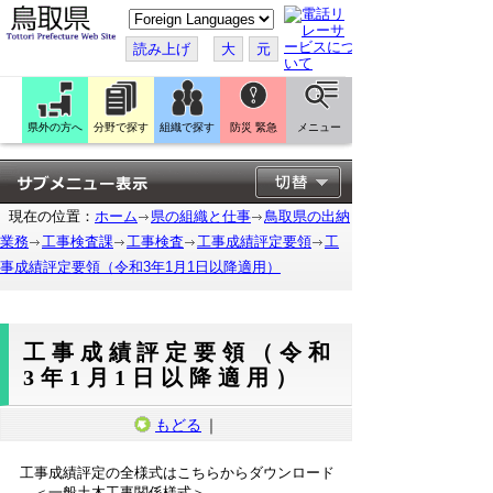
こ
の
ペ
読み上げ
大
元
ー
ジ
を
翻
訳
県外の方へ
分野で探す
組織で探す
防災 緊急
メニュー
す
る
現在の位置：
ホーム
県の組織と仕事
鳥取県の出納
業務
工事検査課
工事検査
工事成績評定要領
工
事成績評定要領（令和3年1月1日以降適用）
工事成績評定要領（令和
3年1月1日以降適用）
もどる
｜
工事成績評定の全様式はこちらからダウンロード
＜一般土木工事関係様式＞