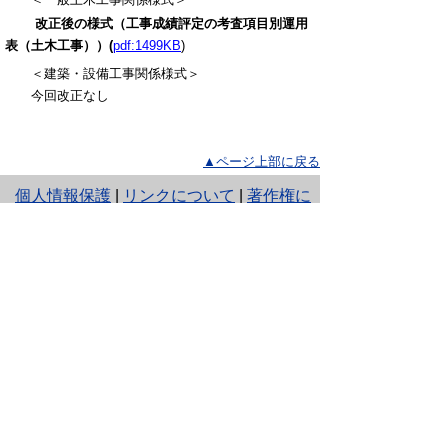
改正後の様式（工事成績評定の考査項目別運用
表（土木工事））(
pdf:1499KB
)
＜建築・設備工事関係様式＞
今回改正なし
▲ページ上部に戻る
と
個人情報保護
|
リンクについて
|
著作権に
り
ついて
|
アクセシビリティ
ネ
ッ
鳥取県 会計管理部 工事検査課
住所 〒680-8570
ト
鳥取県鳥取市東町1丁目220
へ
電話
0857-26-7066
ファクシミリ 0857-26-8142
の
E-mail
koujikensa@pref.tottori.lg.jp
Copyright(C) 2006～ 鳥取県(Tottori Prefectural
Government) All Rights Reserved. 法人番号