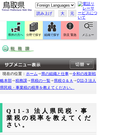
こ
の
ペ
読み上げ
大
元
ー
ジ
を
翻
訳
県外の方へ
分野で探す
組織で探す
防災 緊急
メニュー
す
る
現在の位置：
ホーム
県の組織と仕事
令和の改新戦
略本部
税務課
県税の一覧
県税Ｑ＆Ａ
Q11-3 法人
県民税・事業税の税率を教えてください。
Q11-3 法人県民税・事
業税の税率を教えてくだ
さい。