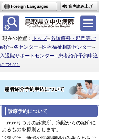
Foreign Languages
音声読み上げ
簡体中文
繁体中文
한국어
現在の位置：
トップ
各診療科・部門等ご
紹介
各センター
医療福祉相談センター
入退院サポートセンター
患者紹介予約申込
について
患者紹介予約申込について
診療予約について
かかりつけの診療所、病院からの紹介に
よるものを原則とします。
当院では、地域の医療機関の先生方からご