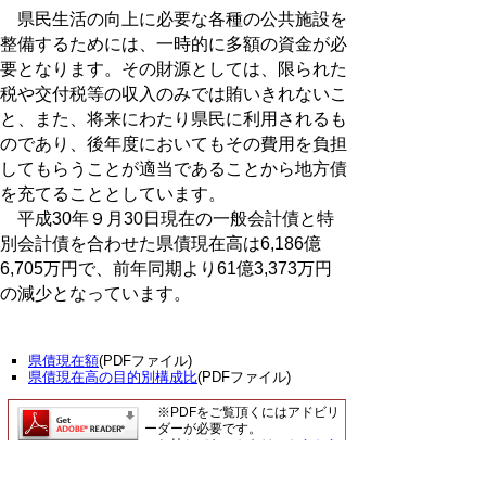
県民生活の向上に必要な各種の公共施設を
整備するためには、一時的に多額の資金が必
要となります。その財源としては、限られた
税や交付税等の収入のみでは賄いきれないこ
と、また、将来にわたり県民に利用されるも
のであり、後年度においてもその費用を負担
してもらうことが適当であることから地方債
を充てることとしています。
平成30年９月30日現在の一般会計債と特
別会計債を合わせた県債現在高は6,186億
6,705万円で、前年同期より61億3,373万円
の減少となっています。
県債現在額
(PDFファイル)
県債現在高の目的別構成比
(PDFファイル)
※PDFをご覧頂くにはアドビリ
ーダーが必要です。
お持ちでないかたは
こちらから
ダウンロード
してください。