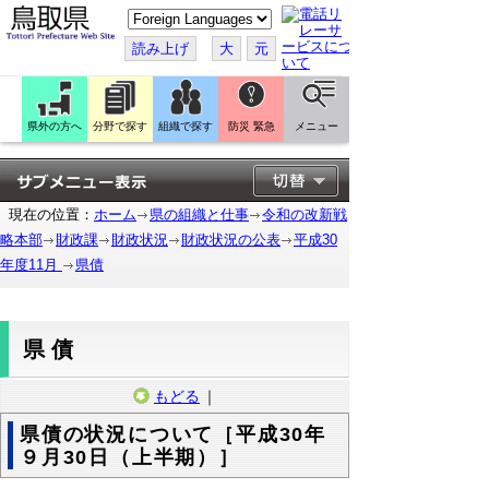
こ
の
ペ
読み上げ
大
元
ー
ジ
を
翻
訳
県外の方へ
分野で探す
組織で探す
防災 緊急
メニュー
す
る
現在の位置：
ホーム
県の組織と仕事
令和の改新戦
略本部
財政課
財政状況
財政状況の公表
平成30
年度11月
県債
県債
もどる
｜
県債の状況について［平成30年
９月30日（上半期）］