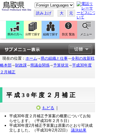
こ
の
ペ
読み上げ
大
元
ー
ジ
を
翻
訳
県外の方へ
分野で探す
組織で探す
防災 緊急
メニュー
す
る
現在の位置：
ホーム
県の組織と仕事
令和の改新戦
略本部
財政課
県議会関係
予算状況
平成30年度
２月補正
平成30年度２月補正
もどる
｜
平成30年度２月補正予算案の概要についてお知
らせします。（平成31年２月５日）
平成30年度2月補正予算案は原案のとおり可決成
立しました。（平成31年2月22日）
議決結果