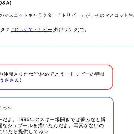
&A)
県のマスコットキャラクター「トリピー」が、そのマスコット
ュタグ
#おしえてトリピー
(外部リンク)で。
の仲間入りだね^^おめでとう！トリピーの特技
うささん
)
よっ☆
ーだよ。1996年のスキー場開きでは夢みなと博
麗なシュプールを描いたんだよ。写真がないの
ていたら提供してね☆