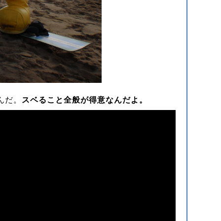
んだ。
スベること全般が得意なんだよ。