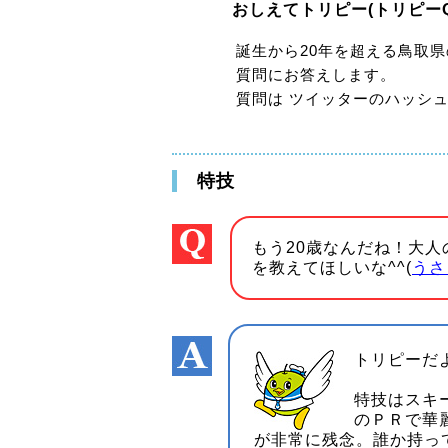
おしえてトリピー(トリピーQ
誕生から20年を超える鳥取
質問にお答えします。
質問は ツイッターのハッシ
特技
もう20歳なんだね！大人
を教えてほしいな^^(
うさ
トリピーだ
特技はスキ
のＰＲで華
が非常に残念。誰か持っ