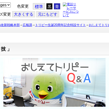
色変更
標準
黒
青
ズ変更
大
きくする
元
にもどす
の改新戦略本部
広報課
トリピー生誕20周年記念特設サイト
おしえてトリピ
特技」