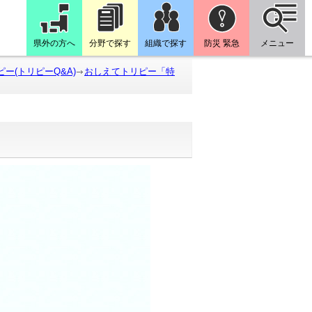
県外の方へ
分野で探す
組織で探す
防災 緊急
メニュー
ー(トリピーQ&A)
おしえてトリピー「特