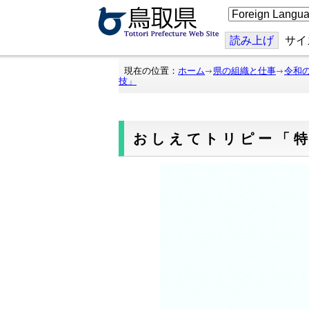
こ
の
ペ
ー
読み上げ
サイ
ジ
を
翻
現在の位置：
ホーム
県の組織と仕事
令和
訳
技」
す
る
おしえてトリピー「