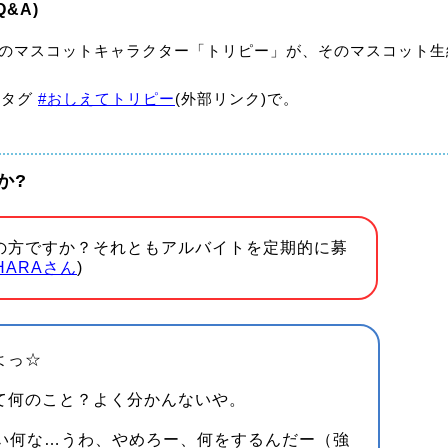
&A)
県のマスコットキャラクター「トリピー」が、そのマスコット
ュタグ
#おしえてトリピー
(外部リンク)で。
か?
の方ですか？それともアルバイトを定期的に募
HARAさん
)
よっ☆
て何のこと？よく分かんないや。
い何な…うわ、やめろー、何をするんだー（強