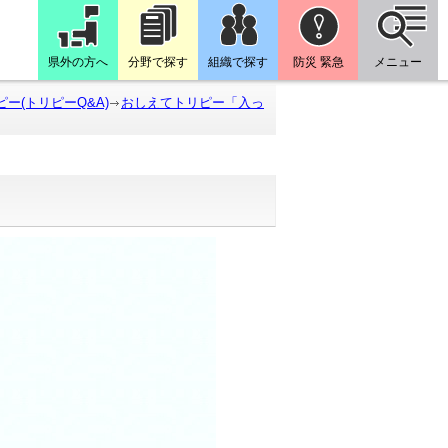
県外の方へ
分野で探す
組織で探す
防災 緊急
メニュー
ー(トリピーQ&A)
おしえてトリピー「入っ