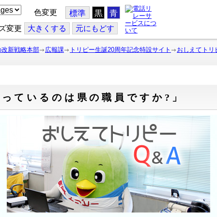
色変更
標準
黒
青
ズ変更
大
きくする
元
にもどす
の改新戦略本部
広報課
トリピー生誕20周年記念特設サイト
おしえてトリピ
っているのは県の職員ですか?」