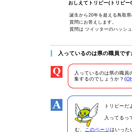
おしえてトリピー(トリピーQ
誕生から20年を超える鳥取
質問にお答えします。
質問は ツイッターのハッシ
入っているのは県の職員です
入っているのは県の職員
集するのでしょうか？(
O
トリピーだ
入ってるっ
む、
この
ペー
ジ
はいった