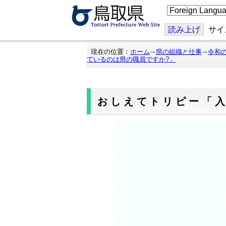
こ
の
ペ
ー
読み上げ
サイ
ジ
を
翻
現在の位置：
ホーム
県の組織と仕事
令和
訳
ているのは県の職員ですか?」
す
る
おしえてトリピー「入