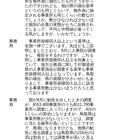
所を無作為に抽出したものとうかがっ
たのですけれども、他の県の抽出基準
というのも同じくらいで、無作為に抽
出される事業所も同じくらいの数なの
でしょうか。数が少なければ少ないほ
ど個別の企業の実態がもろに反映され
てしまって、平均と中間値が違ってく
る気がしますが、いかがでしょうか。
事務
事業所規模50人以上という基準は、
局
全国一律でございます。先ほどもご説
明しましたとおり、8月に人事院が調査
をし、報告をするわけですが、これも
同じく事業所規模50人以上を対象とし
ていて、地方公務員に関して47都道府
県の人事委員会が調査する基準も事業
所規模50人以上となっています。鳥取
県の場合、県の規模が小さいせいもあ
りまして、事業所規模50人以上に該当
する事業所数は少ないほうだろうと思
っております
事務
国が8月に勧告を出したときの調査
局
が、約53,400事業所のうち約11,700事
業所へ調査に入っていますので、4分の
1くらいの割合になりますが、鳥取県は
事業所数が少ないということは、調査
に当たる確率が高いということですの
で、推測になりますけども、他県の勧
告に係る調査よりは鳥取県の216分の1
35は割合としては調査率が高いと言え