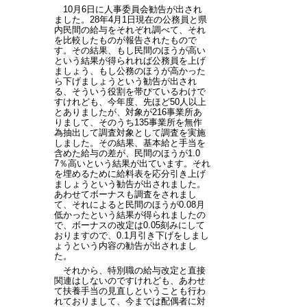
10月6日に人事委員会勧告が出され
ました。28年4月1日現在の公務員と県
内民間の給与をそれぞれ調べて、それ
を比較したものが報告されたもので
す。その結果、もし民間のほうが高い
という結果が得られれば公務員を上げ
ましょう、もし公務のほうが高かった
ら下げましょうという勧告が出され
る、そういう役割を帯びているわけで
すけれども、今年度、先ほど50人以上
とありましたが、対象が216事業所あ
りまして、そのうち135事業所を無作
為抽出して調査対象として調査を実施
しました。その結果、基本給と手当を
含めた給与の差が、民間のほうが1.0
7％高いという結果が出ています。それ
を埋めるために給料表を応分引き上げ
ましょうという勧告が出されました。
あわせてボーナスも調査をされまし
て、それによると民間のほうが0.08月
低かったという結果が得られましたの
で、ボーナスの改定は0.05刻みにして
おりますので、0.1月引き下げをしまし
ょうという内容の勧告が出されまし
た。
それから、特別職の給与改定と直接
関連はしないのですけれども、あわせ
て扶養手当の見直しということも行わ
れておりまして、今までは配偶者に対