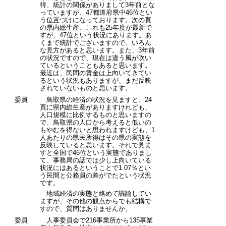
得、統計の関係がありまして3年前とな
っていますが、47都道府県中46位とい
う位置づけになっております。次の頁
の県内総生産、これも25年度が最新で
すが、47位という状況にあります。あ
くまで統計でございますので、いろん
な見方があると思います。また、3年前
の状況ですので、現在は違う風が吹い
ているということもあると思います。
最近は、民間の賃金は上向いてきてい
るという状況もありますが、まだ反映
されていないものと思います。
委員
鳥取県の経済の状況を見ますと、24
頁に県内総生産がありますけれども、
人口規模に比例するものと思いますの
で、鳥取県の人口から考えると低いの
もやむを得ないと思われますけども、1
人あたりの県民所得はその県の実態を
反映していると思います。それで見ま
すと全国で46位という実態でありまし
て、事務局の話では少し上向いている
状況にはあるということで1.07％とい
う民間と公務員の差がでたという状況
です。
地域経済の実態と絡めて議論してい
ますが、その他の観点からでも結構で
すので、質問はありませんか。
委員
人事委員会で216事業所から135事業