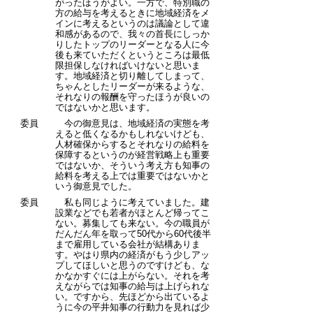
がったほうがよい。一方で、特別職の
方の給与を考えるときに地域経済をメ
インに考えるというのは議論として違
和感があるので、我々の首長にしっか
りしたトップのリーダーとなる人に今
後も来ていただくというところは最低
限担保しなければいけないと思いま
す。地域経済と切り離してしまって、
ちゃんとしたリーダーが来るような、
それなりの報酬を守ったほうが良いの
ではないかと思います。
委員
今の御意見は、地域経済の実態を考
えると低くなるかもしれないけども、
人材確保からするとそれなりの給料を
保障するというのが経営戦略上も重要
ではないか、そういう考え方も知事の
給料を考える上では重要ではないかと
いう御意見でした。
委員
私も同じように考えていました。建
設業などでも若者がほとんど帰ってこ
ない。募集しても来ない。今の職員が
だんだん年を取って50代から60代後半
まで雇用している会社が結構ありま
す。やはり県内の経済がもう少しアッ
プしてほしいと思うのですけども、な
かなかすぐには上がらない。それを考
えながらでは知事の給与は上げられな
い。ですから、先ほどから出ているよ
うに今の平井知事の行動力を見れば少