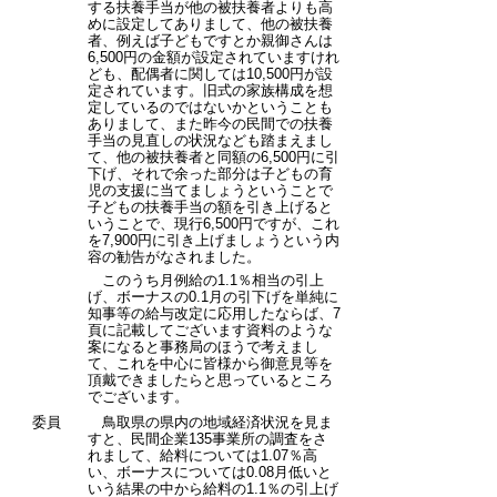
する扶養手当が他の被扶養者よりも高
めに設定してありまして、他の被扶養
者、例えば子どもですとか親御さんは
6,500円の金額が設定されていますけれ
ども、配偶者に関しては10,500円が設
定されています。旧式の家族構成を想
定しているのではないかということも
ありまして、また昨今の民間での扶養
手当の見直しの状況なども踏まえまし
て、他の被扶養者と同額の6,500円に引
下げ、それで余った部分は子どもの育
児の支援に当てましょうということで
子どもの扶養手当の額を引き上げると
いうことで、現行6,500円ですが、これ
を7,900円に引き上げましょうという内
容の勧告がなされました。
このうち月例給の1.1％相当の引上
げ、ボーナスの0.1月の引下げを単純に
知事等の給与改定に応用したならば、7
頁に記載してございます資料のような
案になると事務局のほうで考えまし
て、これを中心に皆様から御意見等を
頂戴できましたらと思っているところ
でございます。
委員
鳥取県の県内の地域経済状況を見ま
すと、民間企業135事業所の調査をさ
れまして、給料については1.07％高
い、ボーナスについては0.08月低いと
いう結果の中から給料の1.1％の引上げ