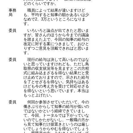
どのくらいですか。
事務
職員によって結果が違いますけど
局
も、平均すると知事の額かあるいは少
なめで2、3万というところになりま
す。
委員
いろいろと論点が出てきたと思いま
すが、皆さんのほうから今までの議論
を踏まえた上で、今回の知事の給与の
改定に対する案につきまして、おひと
りずつご意見を頂戴できればと思いま
す。
委員
現行の給与は決して高いものではな
いと思っていますけれども、ただし鳥
取県の収支状況等を見ますとこの方程
式に組み込まざるを得ない結果だと受
け止めておりますので、示された給与
を了とせざるを得ない。気持ちはある
けども今の考え方を受けて対応せざる
を得ないという思いでいます。本当は
もっと上げたい。
委員
何回か参加させていただいて、今の
働きぶりからして知事の給与が低いの
ではないかという経緯できていまし
て、今回、トータルでは下がっていな
いのでしかたがないし、一般職の方か
ら見て知事だけ据置きというのは厳し
いでしょうからやむを得ないでしょう