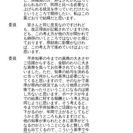
し、県職員の方、みなさんがんばって
おられるので、民間と比べる必要なく
上げられる状況を作っていただけたら
というところで期待したい。私はこの
案どおりで結構だと思います。
委員
皆さんと同じ意見なのですけれど
も、改正理由が記載されていますけれ
ども、この考え方が他の方が聞かれて
も納得のいくところではないかと感じ
ております。県財政に影響がなけれ
ば、この考え方で進めていけばよいと
思います。
委員
平井知事の今までの責務の大きさや
ご活躍からすると、金額のわりに大き
な責務を負ってお仕事されていると思
いました。ただ、知事の給与を決める
に当って何かしらの基準は必要になっ
てくると思いますので、そのなかで基
準が県内の状況であったり他県との均
衡であったりということになるのは致
し方ないと思います。ボーナスが今ま
での結果に対する報酬という考え方は
同じように思います。そう考えると、
今までの平井知事のご活躍からすると
下がるのが、年間で上がるとしてもど
うかと思うところもありますけども、
他の知事が来られたときに基準がどう
なるのかということになると難しい問
題も出てくるので、こういう基準で今