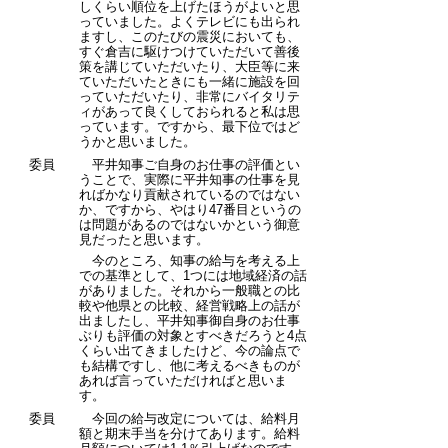
しくらい順位を上げたほうがよいと思
っていました。よくテレビにも出られ
ますし、このたびの震災においても、
すぐ倉吉に駆けつけていただいて善後
策を講じていただいたり、大臣等に来
ていただいたときにも一緒に施設を回
っていただいたり、非常にバイタリテ
ィがあって良くしておられると私は思
っています。ですから、最下位ではど
うかと思いました。
委員
平井知事ご自身のお仕事の評価とい
うことで、実際に平井知事の仕事を見
ればかなり貢献されているのではない
か、ですから、やはり47番目というの
は問題があるのではないかという御意
見だったと思います。
今のところ、知事の給与を考える上
での基準として、1つには地域経済の話
がありました。それから一般職との比
較や他県との比較、経営戦略上の話が
出ましたし、平井知事御自身のお仕事
ぶりも評価の対象とすべきだろうと4点
くらい出てきましたけど、今の論点で
も結構ですし、他に考えるべきものが
あれば言っていただければと思いま
す。
委員
今回の給与改定については、給料月
額と期末手当を分けてあります。給料