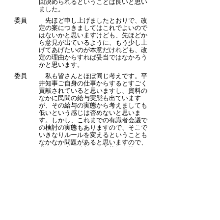
回決められるということは良いと思い
ました。
委員
先ほど申し上げましたとおりで、改
定の案につきましてはこれでよいので
はないかと思いますけども、先ほどか
ら意見が出ているように、もう少し上
げてあげたいのが本意だけれども、改
定の理由からすれば妥当ではなかろう
かと思います。
委員
私も皆さんとほぼ同じ考えです。平
井知事ご自身の仕事からするとすごく
貢献されていると思いますし、資料の
なかに民間の給与実態も出ています
が、その給与の実態から考えましても
低いという感じは否めないと思いま
す。しかし、これまでの有識者会議で
の検討の実態もありますので、そこで
いきなりルールを変えるということも
なかなか問題があると思いますので、
私も一般職の給与の改定状況に準じて
知事の給与を改定するというのは、致
し方ないと思います。
ただ、今後考える話としては、戦略
上、賃金を考えなくてはいけないとい
うことがあります。知事の給与は、た
だ単に知事個人の給与ではなくて、鳥
取県の地域の経済の1つの象徴のような
考え方があると思います。知事の給与
がいくらかというのは、非常に大きな