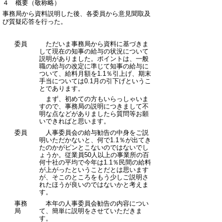
４ 概要（敬称略）
事務局から資料説明した後、各委員から意見聞取及
び質疑応答を行った。
委員
ただいま事務局から資料に基づきま
して現在の知事の給与の状況について
説明がありました。ポイントは、一般
職の給与の改定に準じて知事の給与に
ついて、給料月額を1.1％引上げ、期末
手当については0.1月の引下げというこ
とであります。
まず、初めての方もいらっしゃいま
すので、事務局の説明につきまして不
明な点などがありましたら質問等お願
いできればと思います。
委員
人事委員会の給与勧告の中身をご説
明いただかないと、何で1.1％が出てき
たのかがピンとこないのではないでし
ょうか。従業員50人以上の事業所の百
何十社の平均で今年は1.1％民間の給料
が上がったということだとは思います
が、そこのところをもう少しご説明さ
れたほうが良いのではないかと考えま
す。
事務
本年の人事委員会勧告の内容につい
局
て、簡単に説明をさせていただきま
す。