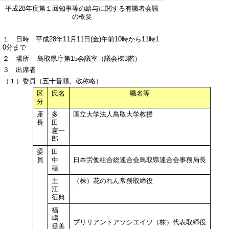
平成28年度第１回知事等の給与に関する有識者会議
の概要
１ 日時 平成28年11月11日(金)午前10時から11時1
0分まで
２ 場所 鳥取県庁第15会議室（議会棟3階）
３ 出席者
（１）委員（五十音順。敬称略）
区
氏名
職名等
分
座
多
国立大学法人鳥取大学教授
長
田
憲一
郎
委
田
員
中
日本労働組合総連合会鳥取県連合会事務局長
穂
土
（株）花のれん常務取締役
江
征典
福
嶋
ブリリアントアソシエイツ（株）代表取締役
登美