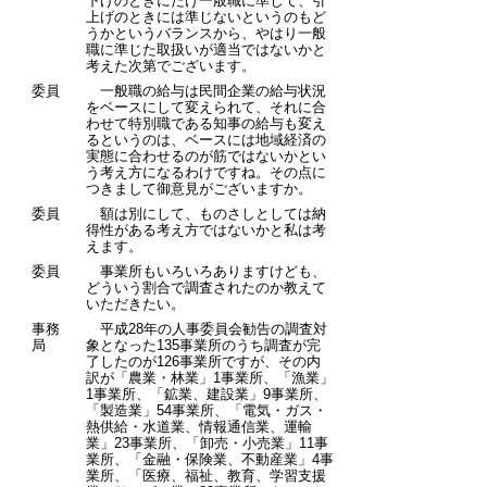
下げのときにだけ一般職に準じて、引
上げのときには準じないというのもど
うかというバランスから、やはり一般
職に準じた取扱いが適当ではないかと
考えた次第でございます。
委員
一般職の給与は民間企業の給与状況
をベースにして変えられて、それに合
わせて特別職である知事の給与も変え
るというのは、ベースには地域経済の
実態に合わせるのが筋ではないかとい
う考え方になるわけですね。その点に
つきまして御意見がございますか。
委員
額は別にして、ものさしとしては納
得性がある考え方ではないかと私は考
えます。
委員
事業所もいろいろありますけども、
どういう割合で調査されたのか教えて
いただきたい。
事務
平成28年の人事委員会勧告の調査対
局
象となった135事業所のうち調査が完
了したのが126事業所ですが、その内
訳が「農業・林業」1事業所、「漁業」
1事業所、「鉱業、建設業」9事業所、
「製造業」54事業所、「電気・ガス・
熱供給・水道業、情報通信業、運輸
業」23事業所、「卸売・小売業」11事
業所、「金融・保険業、不動産業」4事
業所、「医療、福祉、教育、学習支援