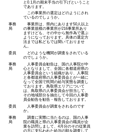
と0.1月の期末手当の引下げということ
であります。
この事業所の選定はどのようにされ
ているのでしょうか。
事務
事業所は、県内にあります50人以上
局
の事業規模の事業所が216事業所あり
ますけども、その中から無作為で選ぶ
ようになっております。具体の選定方
法までは私どもでは聞いておりませ
ん。
委員
どのような機関が調査をされている
のでしょうか。
事務
人事委員会勧告は、国の人事院が中
局
心となりまして、全国に各都道府県の
人事委員会という組織があり、人事院
と各都道府県の人事委員会とが一緒に
なって全国で民間の給与実態を調査し
ております。鳥取県エリアについて
は、鳥取県の人事委員会が担当して、
その地域部分を抽出して今回の人事委
員会勧告を勧告・報告しております。
委員
人事委員会が調査をされるのです
か。
事務
調査に実際に当たるのは、国の人事
局
院の職員と県の人事委員会の職員が企
業を訪問しまして、4月分のその従業員
の方に支払われた給与の額を調査して