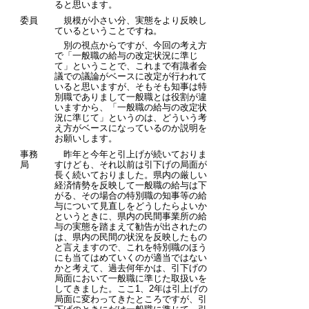
ると思います。
委員
規模が小さい分、実態をより反映し
ているということですね。
別の視点からですが、今回の考え方
で「一般職の給与の改定状況に準じ
て」ということで、これまで有識者会
議での議論がベースに改定が行われて
いると思いますが、そもそも知事は特
別職でありまして一般職とは役割が違
いますから、「一般職の給与の改定状
況に準じて」というのは、どういう考
え方がベースになっているのか説明を
お願いします。
事務
昨年と今年と引上げが続いておりま
局
すけども、それ以前は引下げの局面が
長く続いておりました。県内の厳しい
経済情勢を反映して一般職の給与は下
がる、その場合の特別職の知事等の給
与について見直しをどうしたらよいか
というときに、県内の民間事業所の給
与の実態を踏まえて勧告が出されたの
は、県内の民間の状況を反映したもの
と言えますので、これを特別職のほう
にも当てはめていくのが適当ではない
かと考えて、過去何年かは、引下げの
局面において一般職に準じた取扱いを
してきました。ここ1、2年は引上げの
局面に変わってきたところですが、引