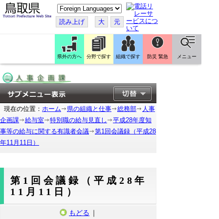
こ
の
ペ
読み上げ
大
元
ー
ジ
を
翻
訳
県外の方へ
分野で探す
組織で探す
防災 緊急
メニュー
す
る
現在の位置：
ホーム
県の組織と仕事
総務部
人事
企画課
給与室
特別職の給与見直し
平成28年度知
事等の給与に関する有識者会議
第1回会議録（平成28
年11月11日）
第1回会議録（平成28年
11月11日）
もどる
｜