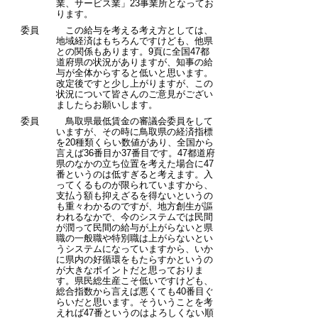
業、サービス業」23事業所となってお
ります。
委員
この給与を考える考え方としては、
地域経済はもちろんですけども、他県
との関係もあります。9頁に全国47都
道府県の状況がありますが、知事の給
与が全体からすると低いと思います。
改定後ですと少し上がりますが、この
状況について皆さんのご意見がござい
ましたらお願いします。
委員
鳥取県最低賃金の審議会委員をして
いますが、その時に鳥取県の経済指標
を20種類くらい数値があり、全国から
言えば36番目か37番目です。47都道府
県のなかの立ち位置を考えた場合に47
番というのは低すぎると考えます。入
ってくるものが限られていますから、
支払う額も抑えざるを得ないというの
も重々わかるのですが、地方創生が謳
われるなかで、今のシステムでは民間
が潤って民間の給与が上がらないと県
職の一般職や特別職は上がらないとい
うシステムになっていますから、いか
に県内の好循環をもたらすかというの
が大きなポイントだと思っておりま
す。県民総生産こそ低いですけども、
総合指数から言えば悪くても40番目ぐ
らいだと思います。そういうことを考
えれば47番というのはよろしくない順