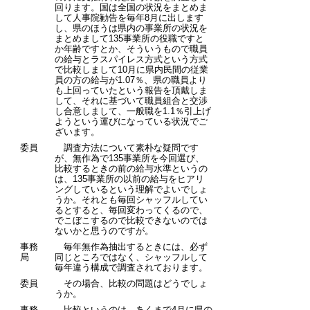
回ります。国は全国の状況をまとめま
して人事院勧告を毎年8月に出します
し、県のほうは県内の事業所の状況を
まとめまして135事業所の役職ですと
か年齢ですとか、そういうもので職員
の給与とラスパイレス方式という方式
で比較しまして10月に県内民間の従業
員の方の給与が1.07％、県の職員より
も上回っていたという報告を頂戴しま
して、それに基づいて職員組合と交渉
し合意しまして、一般職を1.1％引上げ
ようという運びになっている状況でご
ざいます。
委員
調査方法について素朴な疑問です
が、無作為で135事業所を今回選び、
比較するときの前の給与水準というの
は、135事業所の以前の給与をヒアリ
ングしているという理解でよいでしょ
うか。それとも毎回シャッフルしてい
るとすると、毎回変わってくるので、
でこぼこするので比較できないのでは
ないかと思うのですが。
事務
毎年無作為抽出するときには、必ず
局
同じところではなく、シャッフルして
毎年違う構成で調査されております。
委員
その場合、比較の問題はどうでしょ
うか。
事務
比較というのは、あくまで4月に県の