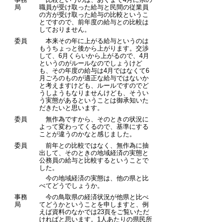
局
職員が受け取った給与と民間の従業員
の方が受け取った給与の比較というこ
とですので、前年度の給与との比較は
しておりません。
委員
本来その年に上がる給与というのは
もうちょっと後から上がります。交渉
して、6月くらいから上がるので、4月
というのがルールなのでしょうけど
も、その年度の給与は4月ではなくて6
月ごろのものが適正な給与ではないか
と考えますけども、ルールですのでど
うしようもなりませんけども、そうい
う実態があるということは御承知いた
だきたいと思います。
委員
無作為ですから、そのときの状況に
よって変わってくるので、基準にする
ことが違うのかなと感じました。
委員
前年との比較ではなく、無作為に抽
出して、そのときの地域経済の実態と
公務員の給与と比較するということで
した。
今の地域経済の実態は、他の県と比
べてどうでしょうか。
事務
今の鳥取県の経済状況が他県と比べ
局
てどうかということを申しますと、例
えば資料のなかでは23頁をご覧いただ
ければと思います。1人あたりの県民所