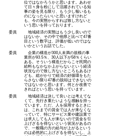
位ではなかろうかと思います。あわせ
て日々身を粉にして活躍されている知
事の姿を見る限り、もう少し報いるも
のになったらいいと思いますけれど
も、今の実態からすれば致し方ないと
いう思いを持っております。
委員
地域経済の実態はもう少し良いので
はないか、その中で他県と比べて47番
目という数字は、評価が低いのではな
いかというお話でした。
委員
企業の構造が300人未満の規模の事
業所が93.5％、30人以下が58％くらい
ある。そういう構造だからこそ民間の
給料もなかなか上がらないという経済
状況なので致し方ないところもあるけ
ども、総がかりで経済の好循環をもた
らさない限り47番の脱却はできないの
ではないかと思います。何とか改善で
きればという思いを持っています。
委員
地域経済は決して良いとは考えてな
くて、先行き重たいような感触を持っ
ています。ただ、人を採用するときに
は、これまでの賃金では人が来なくな
っていて、特にサービス業や建設業で
は求人しても人が来ないので賃金を引
上げざるを得ないという状況があるの
で、一般職の方の給与が上がるという
のは必然的に上げざるを得ないし、上