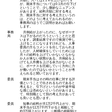
月額については1.1％引上げなのです
が、期末手当については0.1月の引下げ
ということで、少し微妙なニュアンス
があります。給料月額に対する考え
方、期末手当に対する考え方というの
は、どのように考えておられるのか、
事務局のほうでご説明があればお願い
します。
事務
月例給が上がったのに、なぜボーナ
局
スは下がるのだろうということだと思
います。調査結果ですので推測で申し
上げることになりますけれども、人事
委員の方もコメントを出しておられま
したが、人材確保をしていくためには
月々の給料を上げていかないとなかな
か人が来ない状態がある。月例給を上
げても人件費を上げる余力がないとき
に、ボーナスを圧縮していく方向に力
が働いたのではないかということが考
えられると聞いております。
委員
期末手当はその時の仕事に対する評
価ということで出されるものであると
考えると、引下げというのが中途半端
な感じは否めないというのがありまし
て、特別職として別の考え方があって
も良いとも思います。
委員
知事の給料が月1万2千円上がり、期
末手当が11万7千円下がると相殺して
約3万弱上がります。一般職の相殺額は