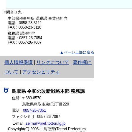
○問合せ先
中部県税事務所 課税課 事業税担当
電話 : 0858-23-3111
FAX : 0858-23-3118
税務課 課税担当
電話：0857-26-7054
FAX : 0857-26-7087
▲ページ上部に戻る
と
個人情報保護
|
リンクについて
|
著作権に
り
ついて
|
アクセシビリティ
ネ
ッ
鳥取県
令和の改新戦略本部
税務課
住所 〒680-8570
ト
鳥取県鳥取市東町1丁目220
へ
電話
0857-26-7051
ファクシミリ 0857-26-7087
の
E-mail
zeimu@pref.tottori.lg.jp
Copyright(C) 2006～ 鳥取県(Tottori Prefectural