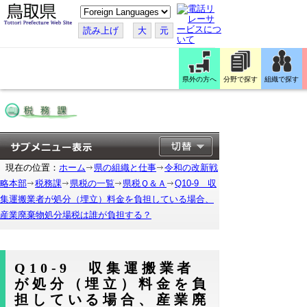
こ
の
ペ
読み上げ
大
元
ー
ジ
を
翻
訳
県外の方へ
分野で探す
組織で探す
す
る
現在の位置：
ホーム
県の組織と仕事
令和の改新戦
略本部
税務課
県税の一覧
県税Ｑ＆Ａ
Q10-9 収
集運搬業者が処分（埋立）料金を負担している場合、
産業廃棄物処分場税は誰が負担する？
Q10-9 収集運搬業者
が処分（埋立）料金を負
担している場合、産業廃