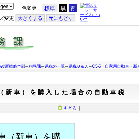
色変更
標準
黒
青
ズ変更
大
きくする
元
にもどす
の改新戦略本部
税務課
県税の一覧
県税Ｑ＆Ａ
Q5-5 自家用自動車（
車（新車）を購入した場合の自動車税
もどる
｜
車（新車）を購