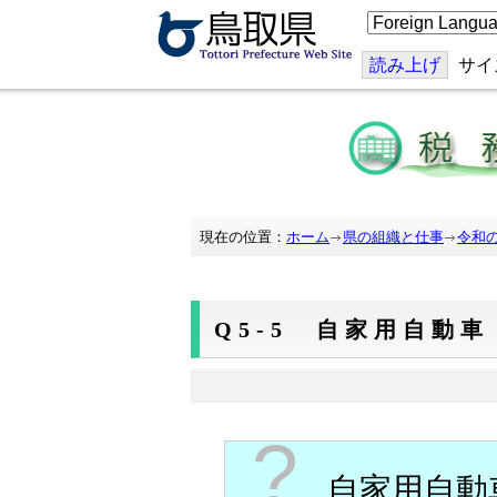
こ
の
ペ
ー
読み上げ
サイ
ジ
を
翻
訳
す
る
現在の位置：
ホーム
県の組織と仕事
令和
Q5-5 自家用自動
?
自家用自動