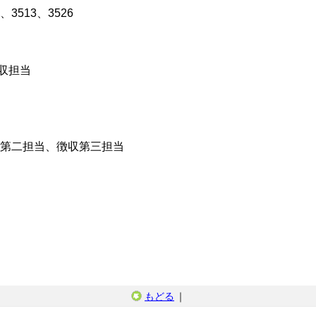
、3513、3526
収担当
第二担当、徴収第三担当
もどる
｜